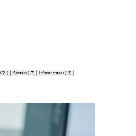
é
(
21
)
Sécurité
(
17
)
Infrastructures
(
13
)