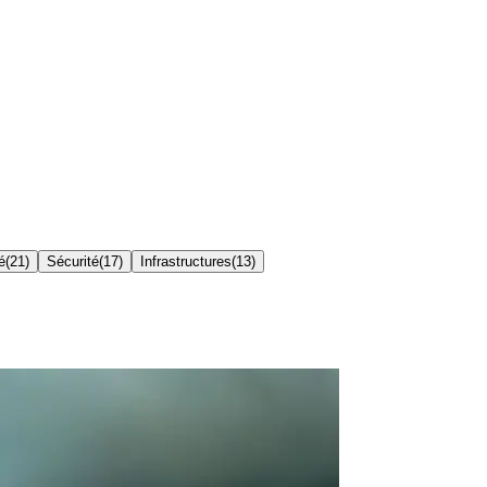
é
(
21
)
Sécurité
(
17
)
Infrastructures
(
13
)