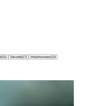
é
(
21
)
Sécurité
(
17
)
Infrastructures
(
13
)