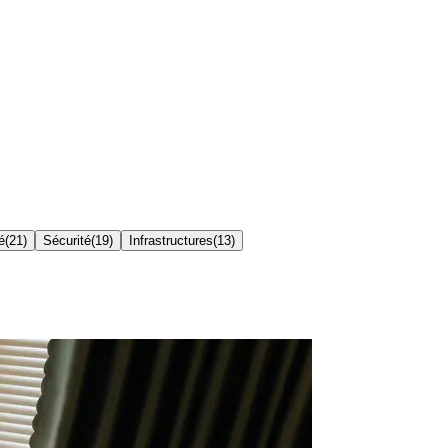
é
(
21
)
Sécurité
(
19
)
Infrastructures
(
13
)