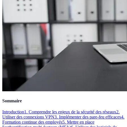
Sommaire
Introduction
1. Comprendre les enjeux de la sécurité des réseaux
2.
Utiliser des connexions VPN
3. Implémenter des pare-feu efficaces
4.
Formation continue des employés
5. Mettre en place