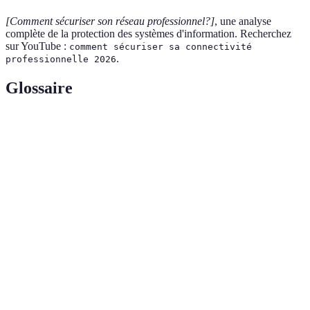
[Comment sécuriser son réseau professionnel?]
, une analyse
complète de la protection des systèmes d'information. Recherchez
sur YouTube :
comment sécuriser sa connectivité
.
professionnelle 2026
Glossaire
Terme
Définition
Réseau Privé Virtuel, outil pour sécuriser les connexions
VPN
en chiffrant les données transmises.
Authentification multi-facteurs, méthode de sécurité
MFA
nécessitant plusieurs éléments pour vérifier l'identité d'un
utilisateur.
Pare-
Dispositif de sécurité qui surveille et contrôle le trafic
feu
réseau, protégeant les réseaux d'accès non autorisé.