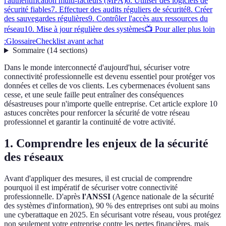
l'authentification multi-facteurs (MFA)
6. Utiliser des logiciels de
sécurité fiables
7. Effectuer des audits réguliers de sécurité
8. Créer
des sauvegardes régulières
9. Contrôler l'accès aux ressources du
réseau
10. Mise à jour régulière des systèmes
📺 Pour aller plus loin
:
Glossaire
Checklist avant achat
Sommaire
(
14
sections
)
Dans le monde interconnecté d'aujourd'hui, sécuriser votre
connectivité professionnelle est devenu essentiel pour protéger vos
données et celles de vos clients. Les cybermenaces évoluent sans
cesse, et une seule faille peut entraîner des conséquences
désastreuses pour n'importe quelle entreprise. Cet article explore 10
astuces concrètes pour renforcer la sécurité de votre réseau
professionnel et garantir la continuité de votre activité.
1. Comprendre les enjeux de la sécurité
des réseaux
Avant d'appliquer des mesures, il est crucial de comprendre
pourquoi il est impératif de sécuriser votre connectivité
professionnelle. D'après
l'ANSSI
(Agence nationale de la sécurité
des systèmes d'information), 90 % des entreprises ont subi au moins
une cyberattaque en 2025. En sécurisant votre réseau, vous protégez
non seulement votre entreprise contre les pertes financières, mais