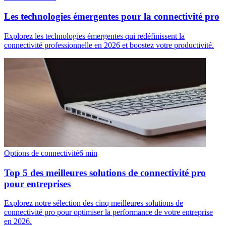
Les technologies émergentes pour la connectivité pro
Explorez les technologies émergentes qui redéfinissent la
connectivité professionnelle en 2026 et boostez votre productivité.
Options de connectivité
6
min
Top 5 des meilleures solutions de connectivité pro
pour entreprises
Explorez notre sélection des cinq meilleures solutions de
connectivité pro pour optimiser la performance de votre entreprise
en 2026.