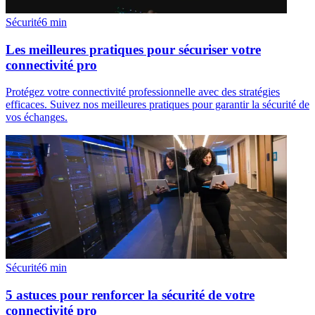
Sécurité
6
min
Les meilleures pratiques pour sécuriser votre
connectivité pro
Protégez votre connectivité professionnelle avec des stratégies
efficaces. Suivez nos meilleures pratiques pour garantir la sécurité de
vos échanges.
Sécurité
6
min
5 astuces pour renforcer la sécurité de votre
connectivité pro