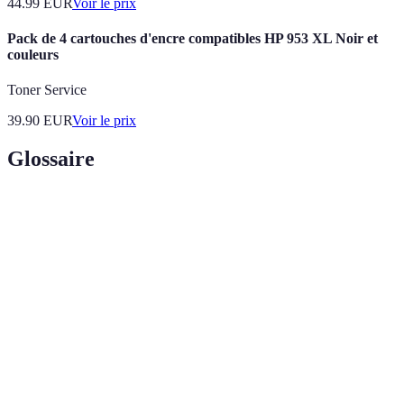
44.99
EUR
Voir le prix
Pack de 4 cartouches d'encre compatibles HP 953 XL Noir et
couleurs
Toner Service
39.90
EUR
Voir le prix
Glossaire
Terme
Définition
Bande
Capacité maximale d'un réseau à transmettre des
passante
données.
Disposition de systèmes supplémentaires pour
Redondance
pallier les pannes.
Copie des données pour éviter leur perte en cas de
Sauvegarde
défaillance.