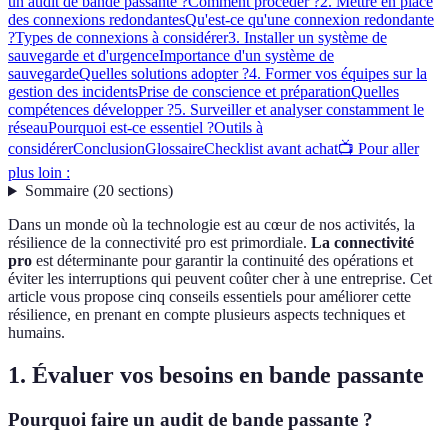
un audit de bande passante ?
Comment procéder ?
2. Mettre en place
des connexions redondantes
Qu'est-ce qu'une connexion redondante
?
Types de connexions à considérer
3. Installer un système de
sauvegarde et d'urgence
Importance d'un système de
sauvegarde
Quelles solutions adopter ?
4. Former vos équipes sur la
gestion des incidents
Prise de conscience et préparation
Quelles
compétences développer ?
5. Surveiller et analyser constamment le
réseau
Pourquoi est-ce essentiel ?
Outils à
considérer
Conclusion
Glossaire
Checklist avant achat
📺 Pour aller
plus loin :
Sommaire
(
20
sections
)
Dans un monde où la technologie est au cœur de nos activités, la
résilience de la connectivité pro est primordiale.
La connectivité
pro
est déterminante pour garantir la continuité des opérations et
éviter les interruptions qui peuvent coûter cher à une entreprise. Cet
article vous propose cinq conseils essentiels pour améliorer cette
résilience, en prenant en compte plusieurs aspects techniques et
humains.
1. Évaluer vos besoins en bande passante
Pourquoi faire un audit de bande passante ?