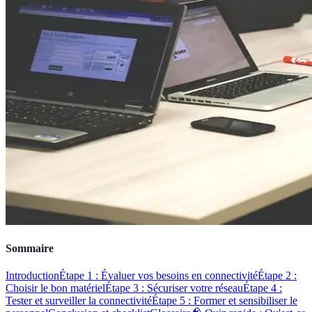
Sommaire
Introduction
Étape 1 : Évaluer vos besoins en connectivité
Étape 2 :
Choisir le bon matériel
Étape 3 : Sécuriser votre réseau
Étape 4 :
Tester et surveiller la connectivité
Étape 5 : Former et sensibiliser le