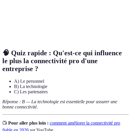
Réseau privé virtuel, une technologie qui crée une
VPN
connexion sécurisée sur un réseau public.
Pare-
Dispositif de sécurité qui surveille et contrôle le trafic
feu
réseau entrant et sortant.
🧠 Quiz rapide : Qu'est-ce qui influence
le plus la connectivité pro d'une
entreprise ?
A) Le personnel
B) La technologie
C) Les partenaires
Réponse : B — La technologie est essentielle pour assurer une
bonne connectivité.
📺
Pour aller plus loin :
comment améliorer la connectivité pro
fiable en 2026
sur YouTube