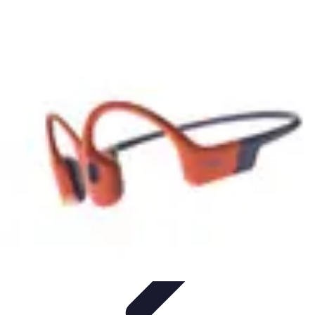
Connectivité Pro
Pratiques et conseils
Stratégies de Connectivité
Technologies de
Connectivité
Optimisation de la Connectivité
Optimisation de la
connectivité
Connectivité Pro