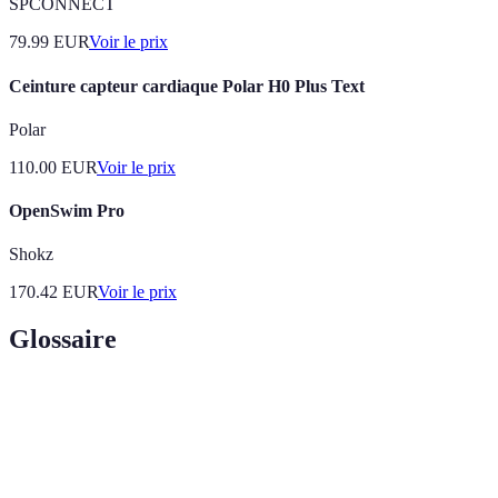
SPCONNECT
79.99
EUR
Voir le prix
Ceinture capteur cardiaque Polar H0 Plus Text
Polar
110.00
EUR
Voir le prix
OpenSwim Pro
Shokz
170.42
EUR
Voir le prix
Glossaire
Terme
Définition
Qualité de service, un mécanisme qui favorise certains
QoS
types de trafic sur le réseau.