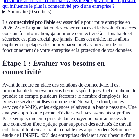
personnel
Conclusion et checklist
Glossaire
🧠 Quiz rapide : Qu'est-ce
qui influence le plus la connectivité pro d'une entreprise ?
Sommaire
(
9
sections
)
La
connectivité pro fiable
est essentielle pour toute entreprise en
2026. Avec l'augmentation des cybermenaces et le besoin d'un accès
constant à l'information, garantir une connectivité à la fois fiable et
sécurisée est plus crucial que jamais. Dans cet article, nous allons
explorer cinq étapes clés pour y parvenir et assurer ainsi le bon
fonctionnement de votre entreprise et la protection de vos données.
Étape 1 : Évaluer vos besoins en
connectivité
Avant de mettre en place des solutions de connectivité, il est
primordial de bien évaluer vos besoins spécifiques. Cela implique de
prendre en compte plusieurs facteurs : le nombre d'employés, les
types de services utilisés (comme le télétravail, le cloud, ou les
services de VoIP), et les exigences relatives à la bande passante. Une
analyse approfondie permet d'éviter des investissements superflus.
Par exemple, une entreprise de taille moyenne pourrait nécessiter
une connexion fibre optique pour supporter des activités de travail
collaboratif tout en assurant la qualité des appels vidéo. Selon une
étude de
l'INSEE
, 40% des entreprises déclarent avoir besoin d'une