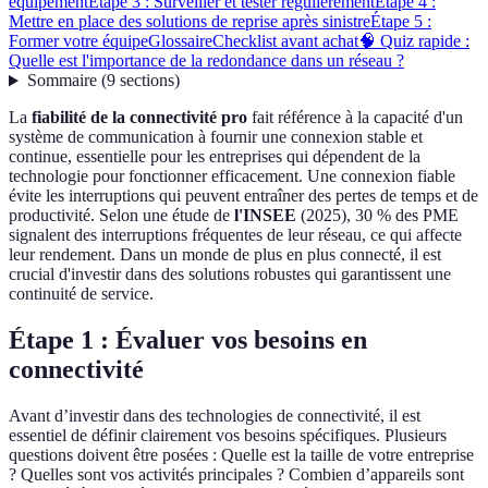
équipement
Étape 3 : Surveiller et tester régulièrement
Étape 4 :
Mettre en place des solutions de reprise après sinistre
Étape 5 :
Former votre équipe
Glossaire
Checklist avant achat
🧠 Quiz rapide :
Quelle est l'importance de la redondance dans un réseau ?
Sommaire
(
9
sections
)
La
fiabilité de la connectivité pro
fait référence à la capacité d'un
système de communication à fournir une connexion stable et
continue, essentielle pour les entreprises qui dépendent de la
technologie pour fonctionner efficacement. Une connexion fiable
évite les interruptions qui peuvent entraîner des pertes de temps et de
productivité. Selon une étude de
l'INSEE
(2025), 30 % des PME
signalent des interruptions fréquentes de leur réseau, ce qui affecte
leur rendement. Dans un monde de plus en plus connecté, il est
crucial d'investir dans des solutions robustes qui garantissent une
continuité de service.
Étape 1 : Évaluer vos besoins en
connectivité
Avant d’investir dans des technologies de connectivité, il est
essentiel de définir clairement vos besoins spécifiques. Plusieurs
questions doivent être posées : Quelle est la taille de votre entreprise
? Quelles sont vos activités principales ? Combien d’appareils sont