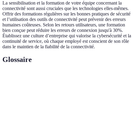
La sensibilisation et la formation de votre équipe concernant la
connectivité sont aussi cruciales que les technologies elles-mêmes.
Offrir des formations régulières sur les bonnes pratiques de sécurité
et l’utilisation des outils de connectivité peut prévenir des erreurs
humaines coûteuses. Selon les retours utilisateurs, une formation
bien conçue peut réduire les erreurs de connexion jusqu'à 30%.
Établissez une culture d’entreprise qui valorise la cybersécurité et la
continuité de service, où chaque employé est conscient de son rôle
dans le maintien de la fiabilité de la connectivité.
Glossaire
Terme
Définition
Bande
Mesure de la quantité de données pouvant être
passante
transmises sur un réseau en un temps donné.
Système ou équipement supplémentaire qui prend
Redondance
le relais en cas de défaillance.
Délai entre l’envoi d’une donnée et sa réception,