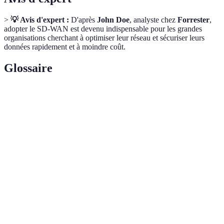
>
💡 Avis d'expert :
D'après
John Doe
, analyste chez
Forrester
,
adopter le SD-WAN est devenu indispensable pour les grandes
organisations cherchant à optimiser leur réseau et sécuriser leurs
données rapidement et à moindre coût.
Glossaire
Terme
Définition
SD-
Réseau étendu défini par logiciel, optimisant la gestion
WAN
réseau en utilisant le cloud.
Technologie de réseau réservée permettant des
MPLS
connexions sécurisées et performantes.
Bande
Quantité de données pouvant être transférée sur un
passante
réseau en une période donnée.