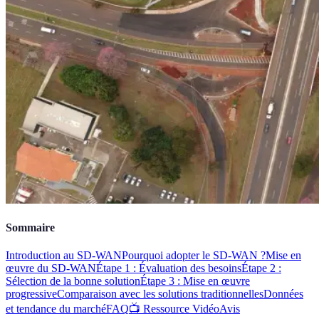
Sommaire
Introduction au SD-WAN
Pourquoi adopter le SD-WAN ?
Mise en
œuvre du SD-WAN
Étape 1 : Évaluation des besoins
Étape 2 :
Sélection de la bonne solution
Étape 3 : Mise en œuvre
progressive
Comparaison avec les solutions traditionnelles
Données
et tendance du marché
FAQ
📺 Ressource Vidéo
Avis