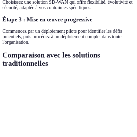
Choisissez une solution SD-WAN qui offre flexibilité, évolutivité et
sécurité, adaptée à vos contraintes spécifiques.
Étape 3 : Mise en œuvre progressive
Commencez par un déploiement pilote pour identifier les défis
potentiels, puis procédez à un déploiement complet dans toute
l'organisation.
Comparaison avec les solutions
traditionnelles
Critère
Solution Traditionnelle
SD-WAN
Verdict
SD-
Coût
Élevé
Réduit
WAN
SD-
Flexibilité
Limitée
Élevée
WAN