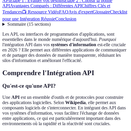
API
Étape 1 : Évaluer vos besoins
Étape 2 : Choisir la bonne
API
Avantages Comparés : Différentes API
Chiffres Clés et
Tendances
📺 Ressource Vidéo
FAQ
Avis d'expert
Glossaire
Checklist
pour une Intégration Réussie
Conclusion
Sommaire
(
15
sections
)
Les API, ou interfaces de programmation d'applications, sont
essentielles dans le monde numérique d'aujourd'hui.
Pourquoi
l'intégration API dans vos
systèmes d'information
est-elle cruciale
en 2026 ? Elle permet aux différentes applications de communiquer
et de partager des données de manière transparente, réduisant les
silos d'information et améliorant l'efficacité.
Comprendre l'Intégration API
Qu'est-ce qu'une API?
Une
API
est un ensemble d'outils et de protocoles pour construire
des applications logicielles. Selon
Wikipedia
, elle permet aux
composants logiciels de s'interconnecter. En intégrant des API dans
vos systèmes d'information, vous facilitez l'échange de données
entre applications, ce qui est particulièrement important dans des
environnements où la rapidité et la réactivité sont cruciales.