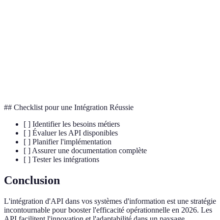
Interface de Programmation d'Applications pour
API
l'interconnexion des logiciels.
Style architectural d'API qui utilise HTTP et est
REST
simple à adopter.
Langage de requête pour les APIs, permettant aux
GraphQL
clients de définir précisément les données souhaitées.
## Checklist pour une Intégration Réussie
[ ] Identifier les besoins métiers
[ ] Évaluer les API disponibles
[ ] Planifier l'implémentation
[ ] Assurer une documentation complète
[ ] Tester les intégrations
Conclusion
L'intégration d'API dans vos systèmes d'information est une stratégie
incontournable pour booster l'efficacité opérationnelle en 2026. Les
API facilitent l'innovation et l'adaptabilité dans un paysage