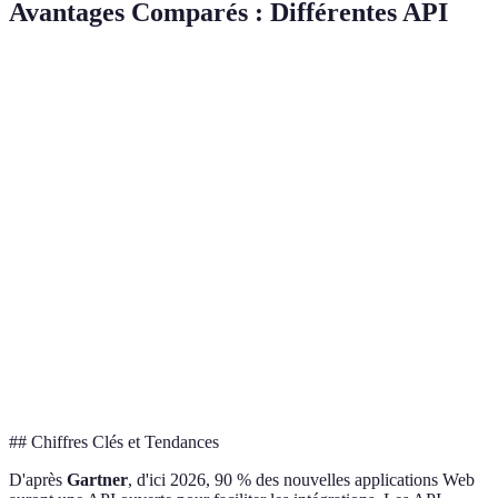
Avantages Comparés : Différentes API
Critère
API REST
API SOAP
API GraphQL
Simplicité
Haute
Moyenne
Moyenne
Performance
Variable
Stable
Élevée
Standardisation
Élevée
Élevée
Moyenne
Flexibilité
Moyenne
Faible
Élevée
## Chiffres Clés et Tendances
D'après
Gartner
, d'ici 2026, 90 % des nouvelles applications Web