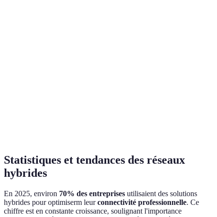
Sécurité
Moyenne
Élevée
Scalabilité
Élevée
Limitée
Performance
Variable
Constante
Statistiques et tendances des réseaux
hybrides
En 2025, environ
70% des entreprises
utilisaient des solutions
hybrides pour optimiserm leur
connectivité professionnelle
. Ce
chiffre est en constante croissance, soulignant l'importance