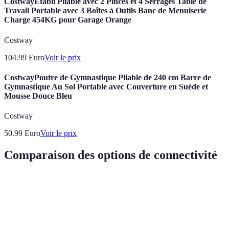
CostwayÉtabli Pliable avec 2 Pinces et 4 Serrages Table de
Travail Portable avec 3 Boîtes à Outils Banc de Menuiserie
Charge 454KG pour Garage Orange
Costway
104.99
Euro
Voir le prix
CostwayPoutre de Gymnastique Pliable de 240 cm Barre de
Gymnastique Au Sol Portable avec Couverture en Suède et
Mousse Douce Bleu
Costway
50.99
Euro
Voir le prix
Comparaison des options de connectivité
Critère
Option A (Cloud Public)
Option B (Cloud Priv
Coût
Faible
Élevé