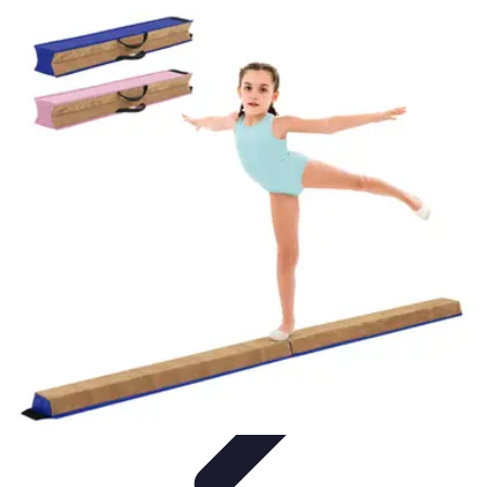
Connectivité Pro
Pratiques et conseils
Stratégies de Connectivité
Technologies de
Connectivité
Optimisation de la Connectivité
Optimisation de la
connectivité
Connectivité Pro