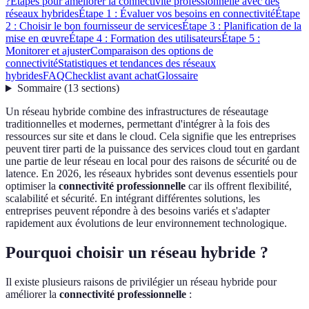
?
Étapes pour améliorer la connectivité professionnelle avec des
réseaux hybrides
Étape 1 : Évaluer vos besoins en connectivité
Étape
2 : Choisir le bon fournisseur de services
Étape 3 : Planification de la
mise en œuvre
Étape 4 : Formation des utilisateurs
Étape 5 :
Monitorer et ajuster
Comparaison des options de
connectivité
Statistiques et tendances des réseaux
hybrides
FAQ
Checklist avant achat
Glossaire
Sommaire
(
13
sections
)
Un réseau hybride combine des infrastructures de réseautage
traditionnelles et modernes, permettant d'intégrer à la fois des
ressources sur site et dans le cloud. Cela signifie que les entreprises
peuvent tirer parti de la puissance des services cloud tout en gardant
une partie de leur réseau en local pour des raisons de sécurité ou de
latence. En 2026, les réseaux hybrides sont devenus essentiels pour
optimiser la
connectivité professionnelle
car ils offrent flexibilité,
scalabilité et sécurité. En intégrant différentes solutions, les
entreprises peuvent répondre à des besoins variés et s'adapter
rapidement aux évolutions de leur environnement technologique.
Pourquoi choisir un réseau hybride ?
Il existe plusieurs raisons de privilégier un réseau hybride pour
améliorer la
connectivité professionnelle
: