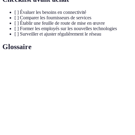
[ ] Évaluer les besoins en connectivité
[ ] Comparer les fournisseurs de services
[ ] Établir une feuille de route de mise en œuvre
[ ] Former les employés sur les nouvelles technologies
[ ] Surveiller et ajuster régulièrement le réseau
Glossaire
Terme
Définition
Réseau
Une combinaison de services en cloud et en local.
Hybride
Ressources cloud partagées entre plusieurs
Cloud Public
utilisateurs.
Cloud Privé
Ressources cloud dédiées à une seule entreprise.