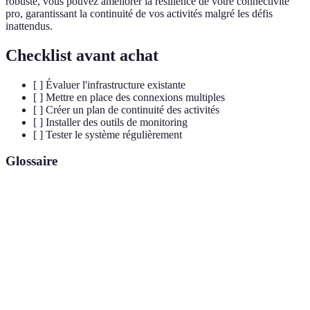
robuste, vous pouvez améliorer la résilience de votre connectivité
pro, garantissant la continuité de vos activités malgré les défis
inattendus.
Checklist avant achat
[ ] Évaluer l'infrastructure existante
[ ] Mettre en place des connexions multiples
[ ] Créer un plan de continuité des activités
[ ] Installer des outils de monitoring
[ ] Tester le système régulièrement
Glossaire
Terme
Définition
Capacité d'un réseau à se remettre rapidement d'une
Résilience
interruption.
Mise en place de systèmes supplémentaires pour
Redondance
assurer la continuité des services.