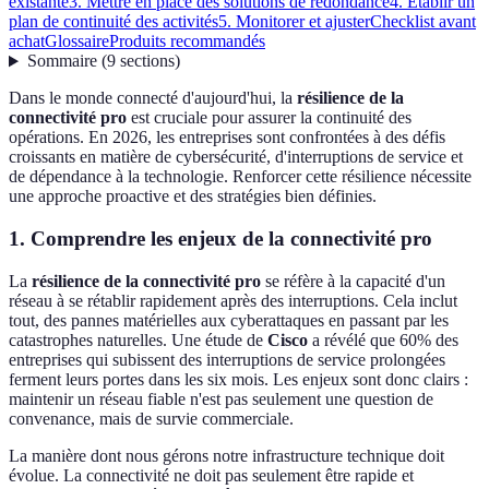
existante
3. Mettre en place des solutions de redondance
4. Établir un
plan de continuité des activités
5. Monitorer et ajuster
Checklist avant
achat
Glossaire
Produits recommandés
Sommaire
(
9
sections
)
Dans le monde connecté d'aujourd'hui, la
résilience de la
connectivité pro
est cruciale pour assurer la continuité des
opérations. En 2026, les entreprises sont confrontées à des défis
croissants en matière de cybersécurité, d'interruptions de service et
de dépendance à la technologie. Renforcer cette résilience nécessite
une approche proactive et des stratégies bien définies.
1. Comprendre les enjeux de la connectivité pro
La
résilience de la connectivité pro
se réfère à la capacité d'un
réseau à se rétablir rapidement après des interruptions. Cela inclut
tout, des pannes matérielles aux cyberattaques en passant par les
catastrophes naturelles. Une étude de
Cisco
a révélé que 60% des
entreprises qui subissent des interruptions de service prolongées
ferment leurs portes dans les six mois. Les enjeux sont donc clairs :
maintenir un réseau fiable n'est pas seulement une question de
convenance, mais de survie commerciale.
La manière dont nous gérons notre infrastructure technique doit
évolue. La connectivité ne doit pas seulement être rapide et