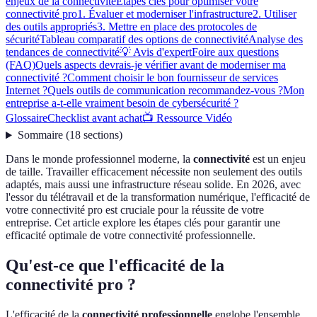
enjeux de la connectivité
Étapes clés pour optimiser votre
connectivité pro
1. Évaluer et moderniser l'infrastructure
2. Utiliser
des outils appropriés
3. Mettre en place des protocoles de
sécurité
Tableau comparatif des options de connectivité
Analyse des
tendances de connectivité
💡 Avis d'expert
Foire aux questions
(FAQ)
Quels aspects devrais-je vérifier avant de moderniser ma
connectivité ?
Comment choisir le bon fournisseur de services
Internet ?
Quels outils de communication recommandez-vous ?
Mon
entreprise a-t-elle vraiment besoin de cybersécurité ?
Glossaire
Checklist avant achat
📺 Ressource Vidéo
Sommaire
(
18
sections
)
Dans le monde professionnel moderne, la
connectivité
est un enjeu
de taille. Travailler efficacement nécessite non seulement des outils
adaptés, mais aussi une infrastructure réseau solide. En 2026, avec
l'essor du télétravail et de la transformation numérique, l'efficacité de
votre connectivité pro est cruciale pour la réussite de votre
entreprise. Cet article explore les étapes clés pour garantir une
efficacité optimale de votre connectivité professionnelle.
Qu'est-ce que l'efficacité de la
connectivité pro ?
L'efficacité de la
connectivité professionnelle
englobe l'ensemble