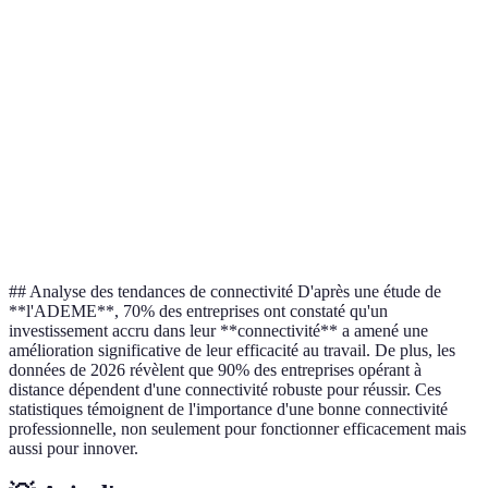
rapide
ADSL le
Coût
40 EUR
30 EUR
50 EUR
moins
mensuel
cher
Fibre
Sécurité
optique,
Excellent
Bon
Passable
incluse
protection
optimale
## Analyse des tendances de connectivité D'après une étude de
**l'ADEME**, 70% des entreprises ont constaté qu'un
investissement accru dans leur **connectivité** a amené une
amélioration significative de leur efficacité au travail. De plus, les
données de 2026 révèlent que 90% des entreprises opérant à
distance dépendent d'une connectivité robuste pour réussir. Ces
statistiques témoignent de l'importance d'une bonne connectivité
professionnelle, non seulement pour fonctionner efficacement mais
aussi pour innover.