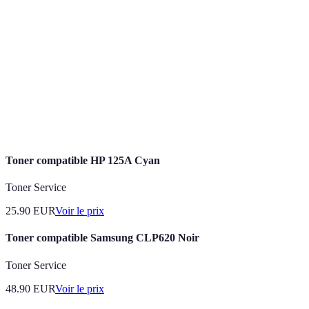
et à ses ressources numériques.
Technologie de connexion à Internet utilisant des
Fibre
câbles en verre ou en plastique pour transmettre
optique
des données.
Ensemble des pratiques visant à protéger les
Cyber-
systèmes informatiques contre les attaques
sécurité
malveillantes.
Toner compatible HP 125A Cyan
Toner Service
25.90
EUR
Voir le prix
Toner compatible Samsung CLP620 Noir
Toner Service
48.90
EUR
Voir le prix