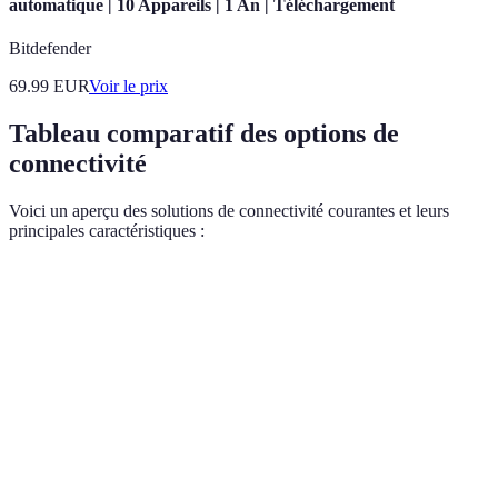
automatique | 10 Appareils | 1 An | Téléchargement
Bitdefender
69.99
EUR
Voir le prix
Tableau comparatif des options de
connectivité
Voici un aperçu des solutions de connectivité courantes et leurs
principales caractéristiques :
Critère
Option A
Option B
Option C
Verdict
Fibre
Type de
Fibre
ADSL
4G
optique à
connexion
optique
privilégier
Fibre
Vitesse de
optique
1 Gbps
20 Mbps
75 Mbps
connexion
plus