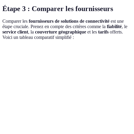
Étape 3 : Comparer les fournisseurs
Comparer les
fournisseurs de solutions de connectivité
est une
étape cruciale. Prenez en compte des critères comme la
fiabilité
, le
service client
, la
couverture géographique
et les
tarifs
offerts.
Voici un tableau comparatif simplifié :
Critère
Fournisseur A
Fournisseur B
Fournisse
Fiabilité (temps
de
99.9%
99.8%
99.5%
fonctionnement)
Service client
4.5/5
4.0/5
3.5/5
(évaluation)
Couverture
Nationale
Régionale
Internation
géographique