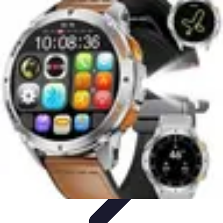
Connectivité Pro
Pratiques et conseils
Stratégies de Connectivité
Technologies de
Connectivité
Optimisation de la Connectivité
Optimisation de la
connectivité
Connectivité Pro