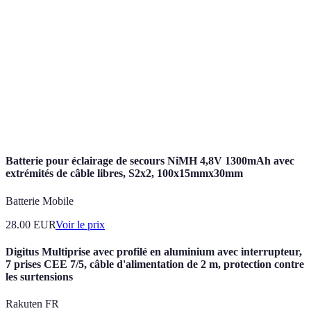
Réseau privé virtuel permettant une connexion
VPN
sécurisée à distance.
Technologie permettant de faire des appels vocaux
VoIP
via Internet.
Cloud
Service de stockage et gestion de données sur des
computing
serveurs distants.
Batterie pour éclairage de secours NiMH 4,8V 1300mAh avec
extrémités de câble libres, S2x2, 100x15mmx30mm
Batterie Mobile
28.00
EUR
Voir le prix
Digitus Multiprise avec profilé en aluminium avec interrupteur,
7 prises CEE 7/5, câble d'alimentation de 2 m, protection contre
les surtensions
Rakuten FR