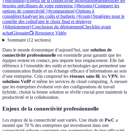
{#definition}
Enjeux de la connectivité professionnelle
Identifier les
besoins spécifiques de votre entreprise {#besoins}
Comparer les
options de connectivité {#comparaison}
Options à
considérer
Analyser les coûts et budgets {#couts}
Stratégies pour le
contrôle des coûts
Faire le choix final et déployer
{#deploiement}
Conclusion du déploiement
Checklist avant
achat
Glossaire
📺 Ressource Vidéo
Sommaire
(
12
sections
)
Dans le monde économique d’aujourd’hui, une
solution de
connectivité professionnelle
est essentielle pour garantir que les
équipes restent en contact, peu importe leur emplacement. Elle fait
référence à l’ensemble des outils et technologies qui permettent une
communication fluide et un échange efficace d’informations au sein
d’une entreprise. Cela comprend les
réseaux sans fil
, les
VPN
, les
solutions VoIP
et même les services de cloud computing. À mesure
que les entreprises évoluent vers des configurations de travail
hybride, choisir la bonne solution se révèle crucial pour maintenir la
productivité et la collaboration.
Enjeux de la connectivité professionnelle
Les enjeux de la connectivité sont variés. Une étude de
PwC
a
montré que 70 % des entreprises qui investissent dans une
connectivité robuste constatent une augmentation de leur efficacité