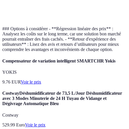
Support
Heures de
Option A
24/7
24/7
client
bureau
préférable
### Options à considérer - **Régression linéaire des prix** :
Analysez les coûts sur le long terme, car une solution bon marché
pourrait entraîner des frais cachés. - **Retour d'expérience des
utilisateurs** : Lisez des avis et retours d’utilisateurs pour mieux
comprendre les avantages et inconvénients de chaque option.
Compensateur de variation intelligent SMARTCHR Yokis
YOKIS
9.76
EUR
Voir le prix
CostwayDéshumidificateur de 73,5 L/Jour Déshumidificateur
avec 3 Modes Minuterie de 24 H Tuyau de Vidange et
Dégivrage Automatique Bleu
Costway
529.99
Euro
Voir le prix