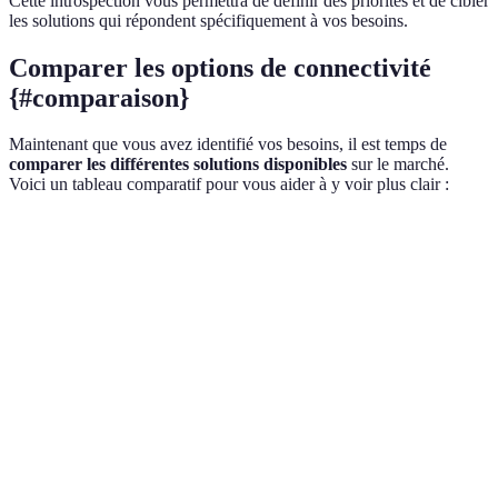
Cette introspection vous permettra de définir des priorités et de cibler
les solutions qui répondent spécifiquement à vos besoins.
Comparer les options de connectivité
{#comparaison}
Maintenant que vous avez identifié vos besoins, il est temps de
comparer les différentes solutions disponibles
sur le marché.
Voici un tableau comparatif pour vous aider à y voir plus clair :
Critère
Option A
Option B
Option C
Verdict
Option C
Coût
Élevé
Modéré
Abordable
recomman
Option C
Scalabilité
Facile
Limitée
Élevée
recomman
Facilité
Option B
Complexe
Intuitive
Simple
d'utilisation
gagnante