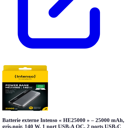
Batterie externe Intenso « HE25000 » – 25000 mAh,
gris-noir, 140 W, 1 port USB-A QC, 2 ports USB-C