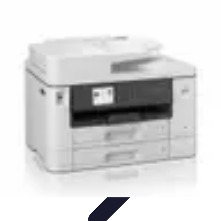
Connectivité Pro
Pratiques et conseils
Stratégies de Connectivité
Technologies de
Connectivité
Optimisation de la Connectivité
Optimisation de la
connectivité
Connectivité Pro