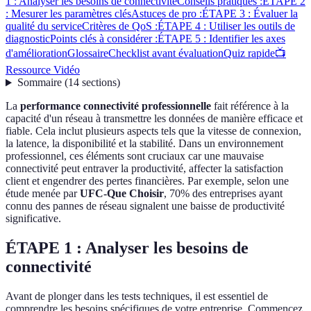
1 : Analyser les besoins de connectivité
Conseils pratiques :
ÉTAPE 2
: Mesurer les paramètres clés
Astuces de pro :
ÉTAPE 3 : Évaluer la
qualité du service
Critères de QoS :
ÉTAPE 4 : Utiliser les outils de
diagnostic
Points clés à considérer :
ÉTAPE 5 : Identifier les axes
d'amélioration
Glossaire
Checklist avant évaluation
Quiz rapide
📺
Ressource Vidéo
Sommaire
(
14
sections
)
La
performance connectivité professionnelle
fait référence à la
capacité d'un réseau à transmettre les données de manière efficace et
fiable. Cela inclut plusieurs aspects tels que la vitesse de connexion,
la latence, la disponibilité et la stabilité. Dans un environnement
professionnel, ces éléments sont cruciaux car une mauvaise
connectivité peut entraver la productivité, affecter la satisfaction
client et engendrer des pertes financières. Par exemple, selon une
étude menée par
UFC-Que Choisir
, 70% des entreprises ayant
connu des pannes de réseau signalent une baisse de productivité
significative.
ÉTAPE 1 : Analyser les besoins de
connectivité
Avant de plonger dans les tests techniques, il est essentiel de
comprendre les besoins spécifiques de votre entreprise. Commencez