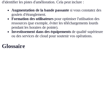
d'identifier les pistes d'amélioration. Cela peut inclure :
Augmentation de la bande passante
si vous constatez des
goulets d'étranglement.
Formation des utilisateurs
pour optimiser l'utilisation des
ressources (par exemple, éviter les téléchargements lourds
pendant les horaires de pointe).
Investissement dans des équipements
de qualité supérieure
ou des services de cloud pour soutenir vos opérations.
Glossaire
Terme
Définition
Délai entre l'envoi et la réception des données dans un
Latence
réseau.
Bande
Volume maximal de données qui peut être transmis sur
passante
un réseau dans un délai donné.