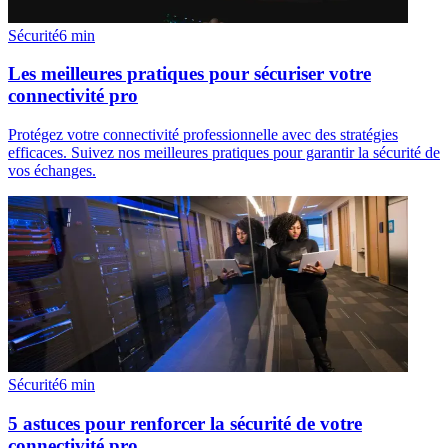
Sécurité
6
min
Les meilleures pratiques pour sécuriser votre
connectivité pro
Protégez votre connectivité professionnelle avec des stratégies
efficaces. Suivez nos meilleures pratiques pour garantir la sécurité de
vos échanges.
Sécurité
6
min
5 astuces pour renforcer la sécurité de votre
connectivité pro