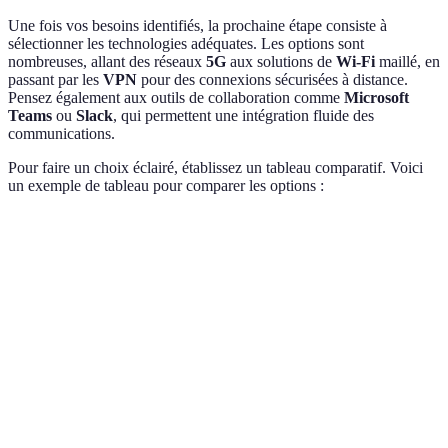
Une fois vos besoins identifiés, la prochaine étape consiste à
sélectionner les technologies adéquates. Les options sont
nombreuses, allant des réseaux
5G
aux solutions de
Wi-Fi
maillé, en
passant par les
VPN
pour des connexions sécurisées à distance.
Pensez également aux outils de collaboration comme
Microsoft
Teams
ou
Slack
, qui permettent une intégration fluide des
communications.
Pour faire un choix éclairé, établissez un tableau comparatif. Voici
un exemple de tableau pour comparer les options :
Critère
Option A
Option B
Option C
Verdict
Vitesse de
Option C
100 Mbps
500 Mbps
1 Gbps
connexion
idéale
Coût
Option B
30 €
50 €
70 €
mensuel
raisonnable
Options B 
Sécurité
Faible
Élevée
Élevée
C