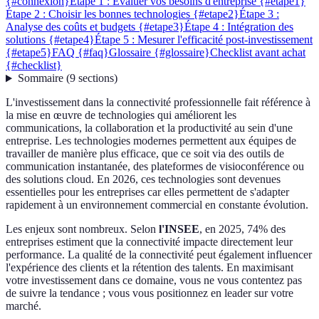
{#connexion}
Étape 1 : Évaluer vos besoins d'entreprise {#etape1}
Étape 2 : Choisir les bonnes technologies {#etape2}
Étape 3 :
Analyse des coûts et budgets {#etape3}
Étape 4 : Intégration des
solutions {#etape4}
Étape 5 : Mesurer l'efficacité post-investissement
{#etape5}
FAQ {#faq}
Glossaire {#glossaire}
Checklist avant achat
{#checklist}
Sommaire
(
9
sections
)
L'investissement dans la connectivité professionnelle fait référence à
la mise en œuvre de technologies qui améliorent les
communications, la collaboration et la productivité au sein d'une
entreprise. Les technologies modernes permettent aux équipes de
travailler de manière plus efficace, que ce soit via des outils de
communication instantanée, des plateformes de visioconférence ou
des solutions cloud. En 2026, ces technologies sont devenues
essentielles pour les entreprises car elles permettent de s'adapter
rapidement à un environnement commercial en constante évolution.
Les enjeux sont nombreux. Selon
l'INSEE
, en 2025, 74% des
entreprises estiment que la connectivité impacte directement leur
performance. La qualité de la connectivité peut également influencer
l'expérience des clients et la rétention des talents. En maximisant
votre investissement dans ce domaine, vous ne vous contentez pas
de suivre la tendance ; vous vous positionnez en leader sur votre
marché.