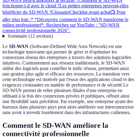
SD-WAN peut-il améliorer la sécurité ?
Comment le SD-WAN
fonctionne-t-il avec le cloud ?
Les petites entreprises peuvent-elles
bénéficier du SD-WAN ?
Glossaire
Checklist avant achat
📺 Pour
aller plus loin :* *Découvrez comment le SD-WAN transforme le
milieu professionnel*. Recherchez sur YouTube : "SD-WAN
connectivité professionnelle 2026".
Sommaire
(
12
sections
)
Le
SD-WAN
(Software-Defined Wide Area Network) est une
technologie innovante qui permet de gérer et d'optimiser les
connexions réseau des entreprises à travers des solutions logicielles
intuitives. Contrairement aux réseaux traditionnels, le SD-WAN
utilise des logiciels pour contrôler le trafic réseau, permettant ainsi
une gestion plus agile et efficace des ressources. La transition vers
cette technologie est motivée par l'essor des applications cloud et des
exigences croissantes en matière de performance et de sécurité.Le
SD-WAN permet de relier plusieurs filiales d'une entreprise en
utilisant à la fois des connexions privées et publiques, offrant ainsi
une flexibilité sans précédent. Par exemple, une entreprise ayant des
bureaux dans plusieurs pays peut alors améliorer son interconnexion
sans avoir à investir lourdement dans des infrastructures coûteuses.
Comment le SD-WAN améliore la
connectivité professionnelle