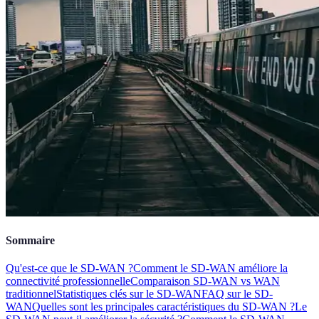
Sommaire
Qu'est-ce que le SD-WAN ?
Comment le SD-WAN améliore la
connectivité professionnelle
Comparaison SD-WAN vs WAN
traditionnel
Statistiques clés sur le SD-WAN
FAQ sur le SD-
WAN
Quelles sont les principales caractéristiques du SD-WAN ?
Le