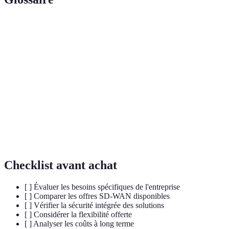
Terme
Définition
SD-
Réseau étendu défini par logiciel, permettant une
WAN
gestion dynamique des connexions.
Service de stockage et d'accès à des ressources via
Cloud
Internet.
Bande
Capacité d'un réseau à transmettre des données à un
passante
moment donné.
Checklist avant achat
[ ] Évaluer les besoins spécifiques de l'entreprise
[ ] Comparer les offres SD-WAN disponibles
[ ] Vérifier la sécurité intégrée des solutions
[ ] Considérer la flexibilité offerte
[ ] Analyser les coûts à long terme