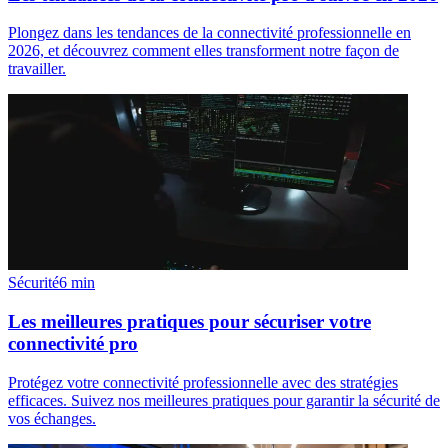
Plongez dans les tendances de la connectivité professionnelle en
2026, et découvrez comment elles transforment notre façon de
travailler.
Sécurité
6
min
Les meilleures pratiques pour sécuriser votre
connectivité pro
Protégez votre connectivité professionnelle avec des stratégies
efficaces. Suivez nos meilleures pratiques pour garantir la sécurité de
vos échanges.