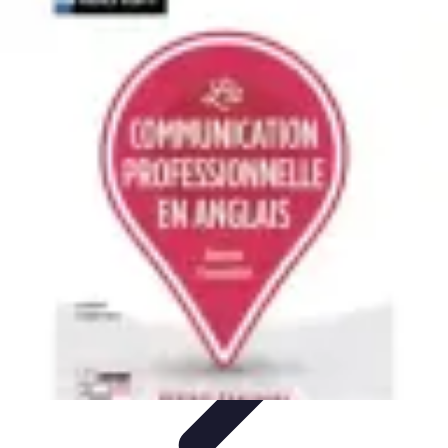
Connectivité Pro
Pratiques et conseils
Stratégies de Connectivité
Technologies de
Connectivité
Optimisation de la Connectivité
Optimisation de la
connectivité
Connectivité Pro