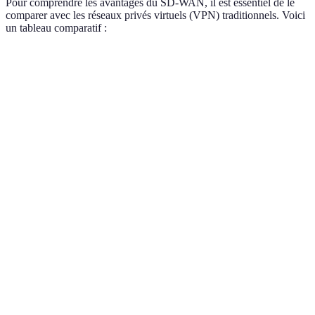
Pour comprendre les avantages du SD-WAN, il est essentiel de le
comparer avec les réseaux privés virtuels (VPN) traditionnels. Voici
un tableau comparatif :
Critère
SD-WAN
VPN Traditionnel
Verdict
Haute
Limitée à une
SD-WAN
Flexibilité
flexibilité et
connexion unique
supériorité
agilité
Réduction
Coûts de bande
SD-WAN
Coûts
des coûts
passante élevés
avantageux
opérationnels
Sécurisation
SD-WAN
Sécurité
Sécurité variable
centralisée
sécurisé
Gestion
Administrations
SD-WAN
Gestion
centralisée
locales requises
performant
simplifiée