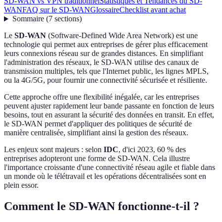
SD-WAN vs VPN traditionnel
Statistiques et Tendances du SD-
WAN
FAQ sur le SD-WAN
Glossaire
Checklist avant achat
Sommaire
(
7
sections
)
Le
SD-WAN
(Software-Defined Wide Area Network) est une
technologie qui permet aux entreprises de gérer plus efficacement
leurs connexions réseau sur de grandes distances. En simplifiant
l'administration des réseaux, le SD-WAN utilise des canaux de
transmission multiples, tels que l'Internet public, les lignes MPLS,
ou la 4G/5G, pour fournir une connectivité sécurisée et résiliente.
Cette approche offre une flexibilité inégalée, car les entreprises
peuvent ajuster rapidement leur bande passante en fonction de leurs
besoins, tout en assurant la sécurité des données en transit. En effet,
le SD-WAN permet d'appliquer des politiques de sécurité de
manière centralisée, simplifiant ainsi la gestion des réseaux.
Les enjeux sont majeurs : selon
IDC
, d'ici 2023, 60 % des
entreprises adopteront une forme de SD-WAN. Cela illustre
l'importance croissante d'une connectivité réseau agile et fiable dans
un monde où le télétravail et les opérations décentralisées sont en
plein essor.
Comment le SD-WAN fonctionne-t-il ?