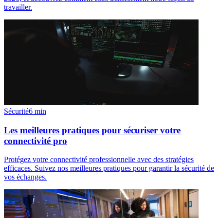
travailler.
Sécurité
6
min
Les meilleures pratiques pour sécuriser votre
connectivité pro
Protégez votre connectivité professionnelle avec des stratégies
efficaces. Suivez nos meilleures pratiques pour garantir la sécurité de
vos échanges.