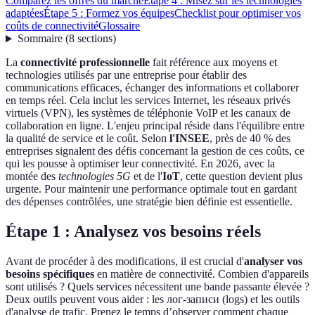
Comparez les offres du marché
Étape 4 : Misez sur les technologies
adaptées
Étape 5 : Formez vos équipes
Checklist pour optimiser vos
coûts de connectivité
Glossaire
Sommaire
(
8
sections
)
La
connectivité professionnelle
fait référence aux moyens et
technologies utilisés par une entreprise pour établir des
communications efficaces, échanger des informations et collaborer
en temps réel. Cela inclut les services Internet, les réseaux privés
virtuels (VPN), les systèmes de téléphonie VoIP et les canaux de
collaboration en ligne. L'enjeu principal réside dans l'équilibre entre
la qualité de service et le coût. Selon
l'INSEE
, près de 40 % des
entreprises signalent des défis concernant la gestion de ces coûts, ce
qui les pousse à optimiser leur connectivité. En 2026, avec la
montée des
technologies 5G
et de l'
IoT
, cette question devient plus
urgente. Pour maintenir une performance optimale tout en gardant
des dépenses contrôlées, une stratégie bien définie est essentielle.
Étape 1 : Analysez vos besoins réels
Avant de procéder à des modifications, il est crucial d'
analyser vos
besoins spécifiques
en matière de connectivité. Combien d'appareils
sont utilisés ? Quels services nécessitent une bande passante élevée ?
Deux outils peuvent vous aider : les лог-записи (logs) et les outils
d'analyse de trafic. Prenez le temps d’observer comment chaque