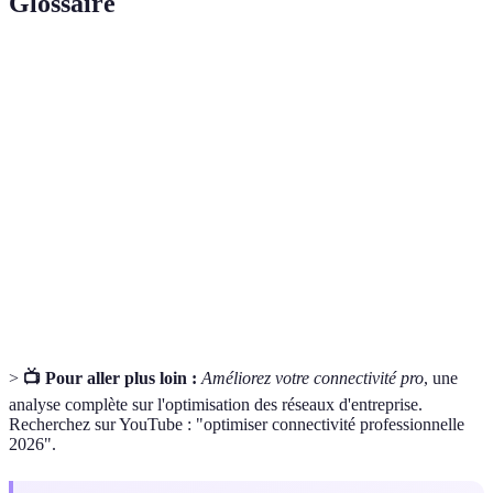
Glossaire
Terme
Définition
SD-
Technologie pour gérer les connexions réseau,
WAN
optimisant les ressources disponibles.
Technologie permettant des appels téléphoniques via
VoIP
Internet.
Bande
Capacité de transmission de données sur un réseau,
passante
mesurée enbits par seconde (bps).
>
📺 Pour aller plus loin :
Améliorez votre connectivité pro
, une
analyse complète sur l'optimisation des réseaux d'entreprise.
Recherchez sur YouTube : "optimiser connectivité professionnelle
2026".