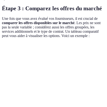
Étape 3 : Comparez les offres du marché
Une fois que vous avez évalué vos fournisseurs, il est crucial de
comparer les offres disponibles sur le marché
. Les prix ne sont
pas la seule variable ; considérez aussi les offres groupées, les
services additionnels et le type de contrat. Un tableau comparatif
peut vous aider à visualiser les options. Voici un exemple :
Critère
Fournisseur A
Fournisseur B
Fournisseur 
Prix par
50 €
45 €
55 €
mois
Vitesse
100
200
150
(Mb/s)
Disponibilité
95 %
98 %
90 %
Support
6/10
9/10
8/10