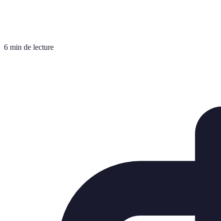
6 min de lecture