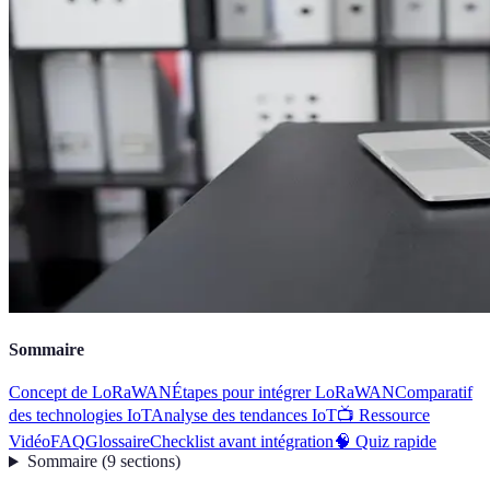
Sommaire
Concept de LoRaWAN
Étapes pour intégrer LoRaWAN
Comparatif
des technologies IoT
Analyse des tendances IoT
📺 Ressource
Vidéo
FAQ
Glossaire
Checklist avant intégration
🧠 Quiz rapide
Sommaire
(
9
sections
)