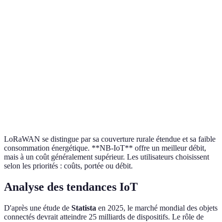
15-20 km en
1-10 km en
Similaire à
Portée
zone rurale
milieu urbain
LoRaWAN
Consommation
Très faible
Modérée
Très faible
Débit de
Faible
Modéré
Faible
données
Coût
Modéré
Élevé
Faible
LoRaWAN se distingue par sa couverture rurale étendue et sa faible
consommation énergétique. **NB-IoT** offre un meilleur débit,
mais à un coût généralement supérieur. Les utilisateurs choisissent
selon les priorités : coûts, portée ou débit.
Analyse des tendances IoT
D'après une étude de
Statista
en 2025, le marché mondial des objets
connectés devrait atteindre 25 milliards de dispositifs. Le rôle de