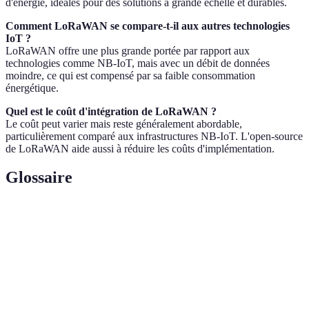
d'énergie, idéales pour des solutions à grande échelle et durables.
Comment LoRaWAN se compare-t-il aux autres technologies
IoT ?
LoRaWAN offre une plus grande portée par rapport aux
technologies comme NB-IoT, mais avec un débit de données
moindre, ce qui est compensé par sa faible consommation
énergétique.
Quel est le coût d'intégration de LoRaWAN ?
Le coût peut varier mais reste généralement abordable,
particulièrement comparé aux infrastructures NB-IoT. L'open-source
de LoRaWAN aide aussi à réduire les coûts d'implémentation.
Glossaire
Terme
Définition
Technologie radio utilisée pour la communication de
LoRa
LoRaWAN.
Dispositif qui connecte l'appareil IoT au serveur
Passerelle