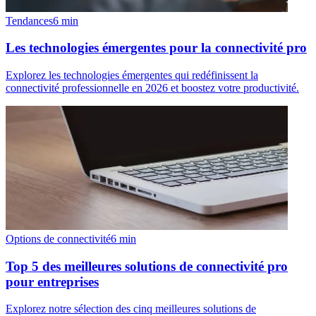
Tendances
6
min
Les technologies émergentes pour la connectivité pro
Explorez les technologies émergentes qui redéfinissent la
connectivité professionnelle en 2026 et boostez votre productivité.
Options de connectivité
6
min
Top 5 des meilleures solutions de connectivité pro
pour entreprises
Explorez notre sélection des cinq meilleures solutions de