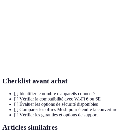
Terme
Définition
Wi-Fi
Nouvelle norme Wi-Fi offrant une meilleure efficacité et
6
gestion du réseau
Réseau maillé permettant une couverture continue sur de
Mesh
vastes zones
Fonctionnalité qui permet de prioriser certains types de
QoS
trafic sur le réseau
Checklist avant achat
[ ] Identifier le nombre d'appareils connectés
[ ] Vérifier la compatibilité avec Wi-Fi 6 ou 6E
[ ] Évaluer les options de sécurité disponibles
[ ] Comparer les offres Mesh pour étendre la couverture
[ ] Vérifier les garanties et options de support
Articles similaires