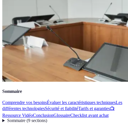
Sommaire
Comprendre vos besoins
Évaluer les caractéristiques techniques
Les
différentes technologies
Sécurité et fiabilité
Tarifs et garanties
📺
Ressource Vidéo
Conclusion
Glossaire
Checklist avant achat
Sommaire
(
9
sections
)