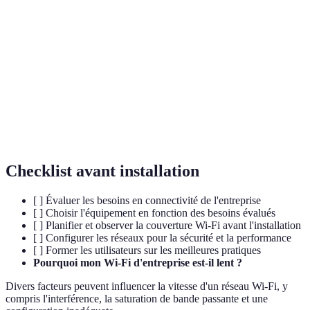
Nom du réseau Wi-Fi, visible par les utilisateurs
SSID
lors de la connexion
Technique qui oriente le signal Wi-Fi directement
Beamforming
vers les appareils connectés
Dernier protocole de sécurité Wi-Fi, améliorant la
WPA3
protection des données
Checklist avant installation
[ ] Évaluer les besoins en connectivité de l'entreprise
[ ] Choisir l'équipement en fonction des besoins évalués
[ ] Planifier et observer la couverture Wi-Fi avant l'installation
[ ] Configurer les réseaux pour la sécurité et la performance
[ ] Former les utilisateurs sur les meilleures pratiques
Pourquoi mon Wi-Fi d'entreprise est-il lent ?
Divers facteurs peuvent influencer la vitesse d'un réseau Wi-Fi, y
compris l'interférence, la saturation de bande passante et une