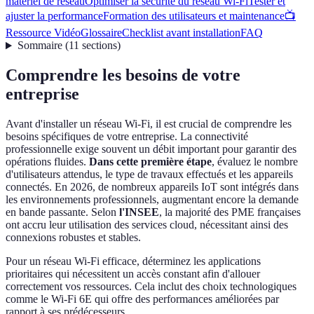
matériel de réseau
Optimiser la sécurité du réseau Wi-Fi
Tester et
ajuster la performance
Formation des utilisateurs et maintenance
📺
Ressource Vidéo
Glossaire
Checklist avant installation
FAQ
Sommaire
(
11
sections
)
Comprendre les besoins de votre
entreprise
Avant d'installer un réseau Wi-Fi, il est crucial de comprendre les
besoins spécifiques de votre entreprise. La connectivité
professionnelle exige souvent un débit important pour garantir des
opérations fluides.
Dans cette première étape
, évaluez le nombre
d'utilisateurs attendus, le type de travaux effectués et les appareils
connectés. En 2026, de nombreux appareils IoT sont intégrés dans
les environnements professionnels, augmentant encore la demande
en bande passante. Selon
l'INSEE
, la majorité des PME françaises
ont accru leur utilisation des services cloud, nécessitant ainsi des
connexions robustes et stables.
Pour un réseau Wi-Fi efficace, déterminez les applications
prioritaires qui nécessitent un accès constant afin d'allouer
correctement vos ressources. Cela inclut des choix technologiques
comme le Wi-Fi 6E qui offre des performances améliorées par
rapport à ses prédécesseurs.