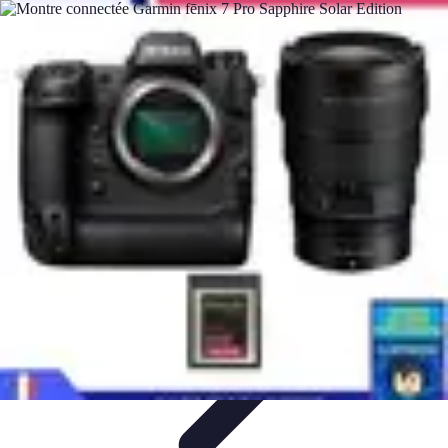
Connectivité Pro
Pratiques et conseils
Stratégies de Connectivité
Technologies de
Connectivité
Optimisation de la Connectivité
Optimisation de la
connectivité
Connectivité Pro