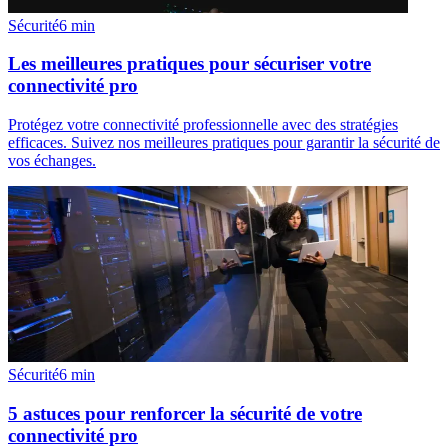
Sécurité
6
min
Les meilleures pratiques pour sécuriser votre
connectivité pro
Protégez votre connectivité professionnelle avec des stratégies
efficaces. Suivez nos meilleures pratiques pour garantir la sécurité de
vos échanges.
Sécurité
6
min
5 astuces pour renforcer la sécurité de votre
connectivité pro