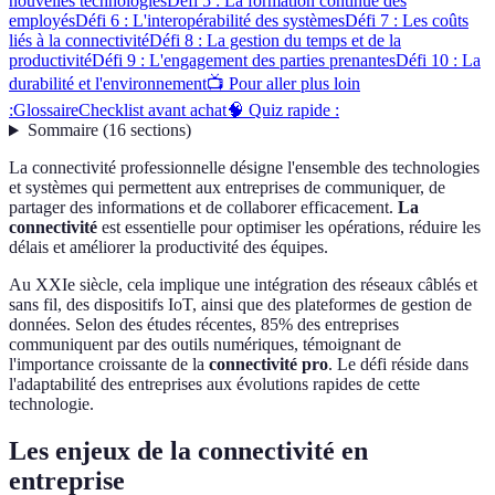
nouvelles technologies
Défi 5 : La formation continue des
employés
Défi 6 : L'interopérabilité des systèmes
Défi 7 : Les coûts
liés à la connectivité
Défi 8 : La gestion du temps et de la
productivité
Défi 9 : L'engagement des parties prenantes
Défi 10 : La
durabilité et l'environnement
📺 Pour aller plus loin
:
Glossaire
Checklist avant achat
🧠 Quiz rapide :
Sommaire
(
16
sections
)
La connectivité professionnelle désigne l'ensemble des technologies
et systèmes qui permettent aux entreprises de communiquer, de
partager des informations et de collaborer efficacement.
La
connectivité
est essentielle pour optimiser les opérations, réduire les
délais et améliorer la productivité des équipes.
Au XXIe siècle, cela implique une intégration des réseaux câblés et
sans fil, des dispositifs IoT, ainsi que des plateformes de gestion de
données. Selon des études récentes, 85% des entreprises
communiquent par des outils numériques, témoignant de
l'importance croissante de la
connectivité pro
. Le défi réside dans
l'adaptabilité des entreprises aux évolutions rapides de cette
technologie.
Les enjeux de la connectivité en
entreprise