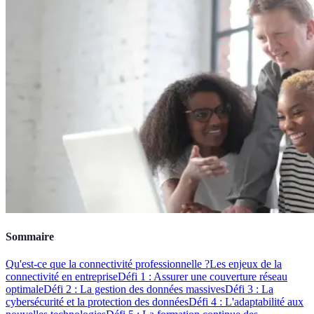
Sommaire
Qu'est-ce que la connectivité professionnelle ?
Les enjeux de la
connectivité en entreprise
Défi 1 : Assurer une couverture réseau
optimale
Défi 2 : La gestion des données massives
Défi 3 : La
cybersécurité et la protection des données
Défi 4 : L'adaptabilité aux