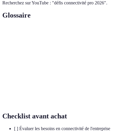
Recherchez sur YouTube : "défis connectivité pro 2026".
Glossaire
Terme
Définition
Connectivité
Technologies permettant aux entreprises de
pro
communiquer et collaborer efficacement.
Capacité de plusieurs systèmes à fonctionner
Interopérabilité
ensemble sans problème.
Ensemble de données si volumineux qu'il
Données
nécessite des outils et stratégies spécifiques
massives
pour être analysé et géré.
Checklist avant achat
[ ] Évaluer les besoins en connectivité de l'entreprise