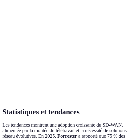
écono
Option
Très
offre l
Fonctionnalités
Standard
Avancée
avancée
plus
d'optio
Option
Très
Sécurité
Basique
Avancée
est la 
avancée
sécuris
Option
Facilité
Difficulté
Moyenne
Facile
glisse
d'intégration
élevée
facile
Statistiques et tendances
Les tendances montrent une adoption croissante du SD-WAN,
alimentée par la montée du télétravail et la nécessité de solutions
réseau évolutives. En 2025,
Forrester
a rapporté que 75 % des