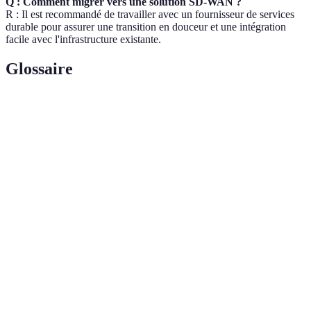
Q : Comment migrer vers une solution SD-WAN ?
R : Il est recommandé de travailler avec un fournisseur de services
durable pour assurer une transition en douceur et une intégration
facile avec l'infrastructure existante.
Glossaire
Terme
Définition
Technologie de réseau qui utilise des contrôles
SD-WAN
logiciels pour gérer automatiquement la
connectivité réseau.
Multi-Protocol Label Switching, une méthode de
MPLS
transmission qui dirige les données d'un réseau à
l'autre.
Processus de conversion des données en un format
Chiffrement
sécurisé pour éviter un accès non autorisé.