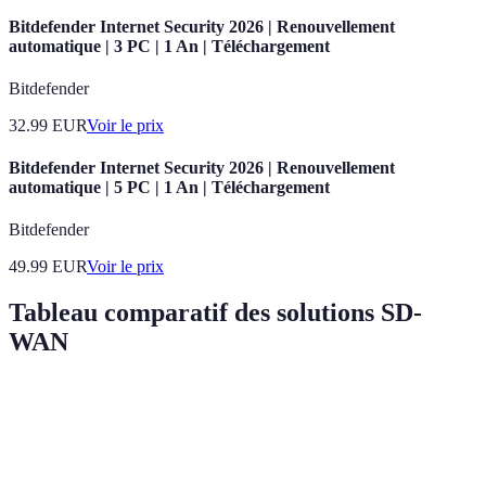
Bitdefender Internet Security 2026 | Renouvellement
automatique | 3 PC | 1 An | Téléchargement
Bitdefender
32.99
EUR
Voir le prix
Bitdefender Internet Security 2026 | Renouvellement
automatique | 5 PC | 1 An | Téléchargement
Bitdefender
49.99
EUR
Voir le prix
Tableau comparatif des solutions SD-
WAN
Critère
Option A
Option B
Option C
Verdic
Option
Coût
Élevé
Modéré
Bas
est la 