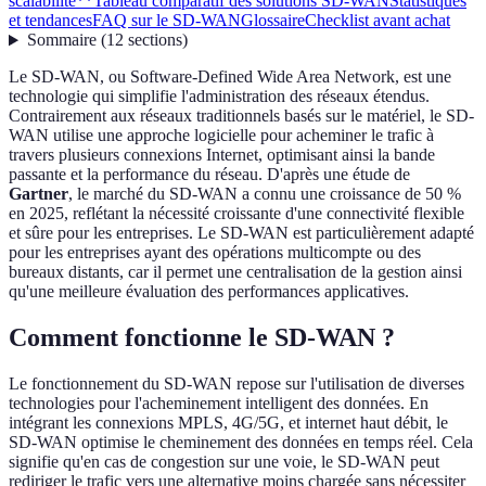
scalabilité**
Tableau comparatif des solutions SD-WAN
Statistiques
et tendances
FAQ sur le SD-WAN
Glossaire
Checklist avant achat
Sommaire
(
12
sections
)
Le SD-WAN, ou Software-Defined Wide Area Network, est une
technologie qui simplifie l'administration des réseaux étendus.
Contrairement aux réseaux traditionnels basés sur le matériel, le SD-
WAN utilise une approche logicielle pour acheminer le trafic à
travers plusieurs connexions Internet, optimisant ainsi la bande
passante et la performance du réseau. D'après une étude de
Gartner
, le marché du SD-WAN a connu une croissance de 50 %
en 2025, reflétant la nécessité croissante d'une connectivité flexible
et sûre pour les entreprises. Le SD-WAN est particulièrement adapté
pour les entreprises ayant des opérations multicompte ou des
bureaux distants, car il permet une centralisation de la gestion ainsi
qu'une meilleure évaluation des performances applicatives.
Comment fonctionne le SD-WAN ?
Le fonctionnement du SD-WAN repose sur l'utilisation de diverses
technologies pour l'acheminement intelligent des données. En
intégrant les connexions MPLS, 4G/5G, et internet haut débit, le
SD-WAN optimise le cheminement des données en temps réel. Cela
signifie qu'en cas de congestion sur une voie, le SD-WAN peut
rediriger le trafic vers une alternative moins chargée sans nécessiter