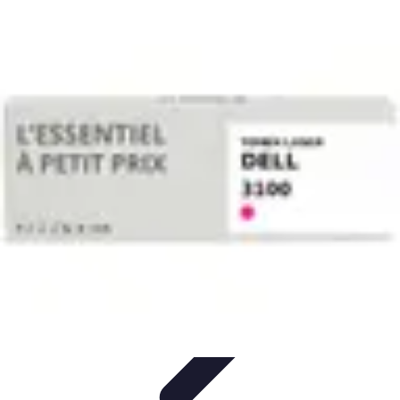
Connectivité Pro
Pratiques et conseils
Stratégies de Connectivité
Technologies de
Connectivité
Optimisation de la Connectivité
Optimisation de la
connectivité
Connectivité Pro