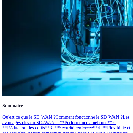
Sommaire
Qu'est-ce que le SD-WAN ?
Comment fonctionne le SD-WAN ?
Les
avantages clés du SD-WAN
1. **Performance améliorée**
2.
**Réduction des coûts**
3. **Sécurité renforcée**
4. **Flexibilité et