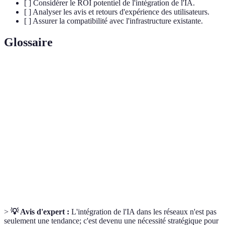
[ ] Considérer le ROI potentiel de l'intégration de l'IA.
[ ] Analyser les avis et retours d'expérience des utilisateurs.
[ ] Assurer la compatibilité avec l'infrastructure existante.
Glossaire
Terme
Définition
IA (Intelligence
Système informatique capable de simuler
Artificielle)
l'intelligence humaine.
Capacité des systèmes à se connecter et
Connectivité Pro
échanger des données.
Ensemble de règles ou instructions pour
Algorithme
effectuer une tâche.
>
💡 Avis d'expert :
L'intégration de l'IA dans les réseaux n'est pas
seulement une tendance; c'est devenu une nécessité stratégique pour