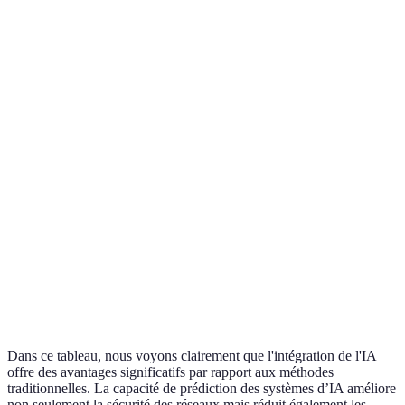
Critère
Approche Traditionnelle
Intégration de l'IA
Réactivité
Limitée
Instantanée
Predictibilité
Faible
Élevée
Coût de
Élevé
Réduit
gestion
Sécurité
Basique
Avancée
Dans ce tableau, nous voyons clairement que l'intégration de l'IA
offre des avantages significatifs par rapport aux méthodes
traditionnelles. La capacité de prédiction des systèmes d’IA améliore
non seulement la sécurité des réseaux mais réduit également les