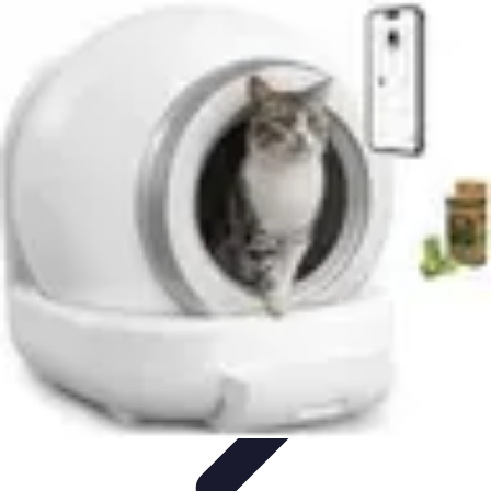
Connectivité Pro
Pratiques et conseils
Stratégies de Connectivité
Technologies de
Connectivité
Optimisation de la Connectivité
Optimisation de la
connectivité
Connectivité Pro