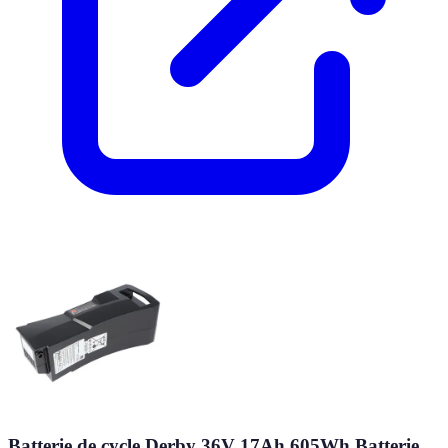
Batterie de cycle Derby 36V 17Ah 605Wh Batterie