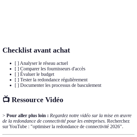
Processus qui permet de passer d'une connexion ou
Basculement
d'un système principal à un alternatif.
Load
Outil qui répartit le trafic réseau sur plusieurs
Balancer
serveurs ou connexions.
Checklist avant achat
[ ] Analyser le réseau actuel
[ ] Comparer les fournisseurs d'accès
[ ] Évaluer le budget
[ ] Tester la redondance régulièrement
[ ] Documenter les processus de basculement
📺 Ressource Vidéo
>
Pour aller plus loin :
Regardez notre vidéo sur la mise en œuvre
de la redondance de connectivité pour les entreprises.
Recherchez
sur YouTube : "optimiser la redondance de connectivité 2026".