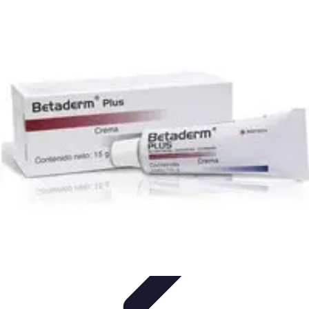
Connectivité Pro
Pratiques et conseils
Stratégies de Connectivité
Technologies de
Connectivité
Optimisation de la Connectivité
Optimisation de la
connectivité
Connectivité Pro