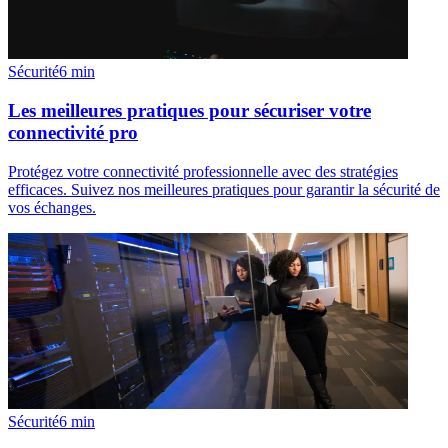
Sécurité
6
min
Les meilleures pratiques pour sécuriser votre
connectivité pro
Protégez votre connectivité professionnelle avec des stratégies
efficaces. Suivez nos meilleures pratiques pour garantir la sécurité de
vos échanges.
Sécurité
6
min