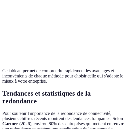
MPLS
Élevé
Élevée
Haute
2
connexions
Modéré
Élevée
Élevée
ISDN
VPN
Faible
Moyenne
Facile
redondant
Ce tableau permet de comprendre rapidement les avantages et
inconvénients de chaque méthode pour choisir celle qui s’adapte le
mieux à votre entreprise.
Tendances et statistiques de la
redondance
Pour soutenir l'importance de la redondance de connectivité,
plusieurs chiffres récents montrent des tendances frappantes. Selon
Gartner
(2026), environ 80% des entreprises qui mettent en œuvre
une redondance constatent une amélioration de leur temps de