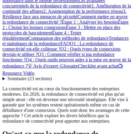
Importance dans le monde professionnel
Les avantages
concurrentiels de la redondance de connectivité
1. Amélioration de la
continuité des affaires
2. Augmentation de la performance réseau
3.
Résilience face aux menaces de sécurité
Comment mettre en œuvre
la redondance de connectivité ?
Étape 1 : Analyser les besoins
Étape
2 : Choisir les bonnes connexions
Étape 3 : Mettre en place des
protocoles de basculement
Étape 4 : Tester
régulièrement
Comparaison des méthodes de redondance
Tendances
et statistiques de la redondance
FAQ
Q1 : La redondance de
connectivité est-elle coûteuse ?
Q2 : Quels types de connexions
devrais-je utiliser ?
Q3 : Comment vérifier si ma redondance
fonctionne ?
Q4 : Quels outils peuvent aider à la mise en œuvre de la
redondance ?
💡 Avis d'expert :
Glossaire
Checklist avant achat
📺
Ressource Vidéo
Sommaire
(
23
sections
)
La connectivité est au cœur du fonctionnement des entreprises
modernes. En 2026, la redondance de connectivité est plus qu'un
simple atout : elle est devenue une nécessité stratégique. Elle vise à
garantir que les systèmes restent opérationnels même en cas de
défaillance d'une connexion. Quels sont donc les avantages de cette
approche ? Cet article explore les divers bénéfices que la
redondance de connectivité peut apporter aux entreprises.
Qu'est-ce que la redondance de