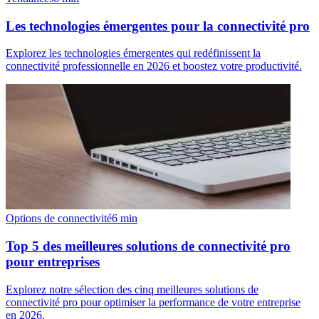
Les technologies émergentes pour la connectivité pro
Explorez les technologies émergentes qui redéfinissent la
connectivité professionnelle en 2026 et boostez votre productivité.
Options de connectivité
6
min
Top 5 des meilleures solutions de connectivité pro
pour entreprises
Explorez notre sélection des cinq meilleures solutions de
connectivité pro pour optimiser la performance de votre entreprise
en 2026.