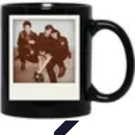
Connectivité Pro
Pratiques et conseils
Stratégies de Connectivité
Technologies de
Connectivité
Optimisation de la Connectivité
Optimisation de la
connectivité
Connectivité Pro