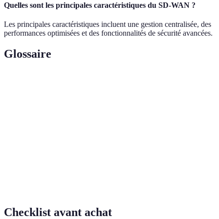
Quelles sont les principales caractéristiques du SD-WAN ?
Les principales caractéristiques incluent une gestion centralisée, des
performances optimisées et des fonctionnalités de sécurité avancées.
Glossaire
Terme
Définition
Réseau étendu défini par logiciel, permettant de
SD-WAN
gérer plusieurs connexions.
Technologie de réseau privée traditionnelle,
MPLS
souvent coûteuse.
Procédé de sécurisation des données en les rendant
Chiffrement
illisibles sans clé.
Checklist avant achat