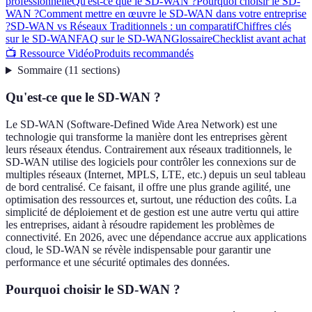
professionnelle
Qu'est-ce que le SD-WAN ?
Pourquoi choisir le SD-
WAN ?
Comment mettre en œuvre le SD-WAN dans votre entreprise
?
SD-WAN vs Réseaux Traditionnels : un comparatif
Chiffres clés
sur le SD-WAN
FAQ sur le SD-WAN
Glossaire
Checklist avant achat
📺 Ressource Vidéo
Produits recommandés
Sommaire
(
11
sections
)
Qu'est-ce que le SD-WAN ?
Le SD-WAN (Software-Defined Wide Area Network) est une
technologie qui transforme la manière dont les entreprises gèrent
leurs réseaux étendus. Contrairement aux réseaux traditionnels, le
SD-WAN utilise des logiciels pour contrôler les connexions sur de
multiples réseaux (Internet, MPLS, LTE, etc.) depuis un seul tableau
de bord centralisé. Ce faisant, il offre une plus grande agilité, une
optimisation des ressources et, surtout, une réduction des coûts. La
simplicité de déploiement et de gestion est une autre vertu qui attire
les entreprises, aidant à résoudre rapidement les problèmes de
connectivité. En 2026, avec une dépendance accrue aux applications
cloud, le SD-WAN se révèle indispensable pour garantir une
performance et une sécurité optimales des données.
Pourquoi choisir le SD-WAN ?