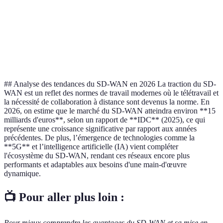
Haute
Haute (lien
Sécurité
Égalité
(cryptage)
privé)
Optimisée
Stable mais
SD-WAN
Performance
selon l'usage
rigidité
gagnant
## Analyse des tendances du SD-WAN en 2026 La traction du SD-
WAN est un reflet des normes de travail modernes où le télétravail et
la nécessité de collaboration à distance sont devenus la norme. En
2026, on estime que le marché du SD-WAN atteindra environ **15
milliards d'euros**, selon un rapport de **IDC** (2025), ce qui
représente une croissance significative par rapport aux années
précédentes. De plus, l’émergence de technologies comme la
**5G** et l’intelligence artificielle (IA) vient compléter
l'écosystème du SD-WAN, rendant ces réseaux encore plus
performants et adaptables aux besoins d'une main-d'œuvre
dynamique.
📺 Pour aller plus loin :
Pour mieux comprendre les avantages du SD-WAN et sa mise en