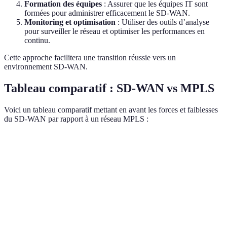
Formation des équipes
: Assurer que les équipes IT sont
formées pour administrer efficacement le SD-WAN.
Monitoring et optimisation
: Utiliser des outils d’analyse
pour surveiller le réseau et optimiser les performances en
continu.
Cette approche facilitera une transition réussie vers un
environnement SD-WAN.
Tableau comparatif : SD-WAN vs MPLS
Voici un tableau comparatif mettant en avant les forces et faiblesses
du SD-WAN par rapport à un réseau MPLS :
Critère
SD-WAN
MPLS
Verdict
Généralement
SD-WAN
Coût
Élevé
inférieur
gagnant
Haute (ajouts
SD-WAN
Flexibilité
Limitée
rapides)
gagnant