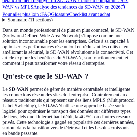
détail
Comment déployer un SD-WAN ?
Tableau comparatif : SD-
WAN vs MPLS
Analyse des tendances du SD-WAN en 2026
📺
Pour aller plus loin :
FAQ
Glossaire
Checklist avant achat
Sommaire
(
11
sections
)
Dans un monde professionnel de plus en plus connecté, le SD-WAN
(Software-Defined Wide Area Network) s'impose comme une
solution incontournable pour les entreprises. Grâce à sa capacité à
optimiser les performances réseau tout en réduisant les coûts et en
améliorant la sécurité, le SD-WAN révolutionne la connectivité. Cet
article explore les bénéfices du SD-WAN, son fonctionnement, et
comment il peut transformer votre réseau d'entreprise.
Qu'est-ce que le SD-WAN ?
Le
SD-WAN
permet de gérer de manière centralisée et intelligente
les connexions réseau des sites de l'entreprise. Contrairement aux
réseaux traditionnels qui reposent sur des liens MPLS (Multiprotocol
Label Switching), le SD-WAN utilise une approche basée sur le
logiciel pour optimiser le transport des données sur différents types
de liens, tels que l'Internet haut débit, la 4G/5G ou d'autres réseaux
privés. Cette technologie a gagné en popularité ces dernières années,
surtout dans la transition vers le télétravail et les besoins croissants
en bande passante.