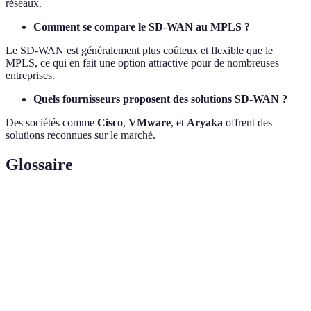
réseaux.
Comment se compare le SD-WAN au MPLS ?
Le SD-WAN est généralement plus coûteux et flexible que le
MPLS, ce qui en fait une option attractive pour de nombreuses
entreprises.
Quels fournisseurs proposent des solutions SD-WAN ?
Des sociétés comme
Cisco
,
VMware
, et
Aryaka
offrent des
solutions reconnues sur le marché.
Glossaire
Terme
Définition
Réseau étendu logiciel qui gère la connectivité
SD-WAN
d'entreprise de manière centralisée.
Multiprotocol Label Switching, une méthode pour
MPLS
transférer les données sur les réseaux.