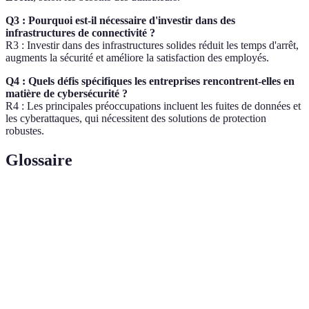
Q3 : Pourquoi est-il nécessaire d'investir dans des
infrastructures de connectivité ?
R3 : Investir dans des infrastructures solides réduit les temps d'arrêt,
augments la sécurité et améliore la satisfaction des employés.
Q4 : Quels défis spécifiques les entreprises rencontrent-elles en
matière de cybersécurité ?
R4 : Les principales préoccupations incluent les fuites de données et
les cyberattaques, qui nécessitent des solutions de protection
robustes.
Glossaire
Terme
Définition
Ensemble de pratiques visant à protéger les
Cybersécurité
systèmes informatiques contre les cyberattaques.
Outils permettant aux équipes de travailler
Plateformes
ensemble, souvent en ligne, comme Slack ou
collaboratives