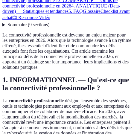
connectivité professionnelle ?
3. COMPARATIF — Outils de
connectivité professionnelle en 2026
4. ANALYTIQUE (Data-
driven) — Statistiques et tendances
5. FAQ
Glossaire
Checklist avant
achat
📺 Ressource Vidéo
Sommaire
(
9
sections
)
La connectivité professionnelle est devenue un enjeu majeur pour
les entreprises en 2026. Alors que la technologie avance à un rythme
effréné, il est essentiel d'identifier et de comprendre les défis
auxquels font face les organisations. Cet article examine les
principaux défis de la connectivité professionnelle en 2026, en
apportant un éclairage sur leur importance, leurs implications et des
solutions pratiques.
1. INFORMATIONNEL — Qu'est-ce que
la connectivité professionnelle ?
La
connectivité professionnelle
désigne l'ensemble des systèmes,
outils et technologies permettant aux employés et aux entreprises de
communiquer et de collaborer de manière efficace. En 2026, avec
l'augmentation du télétravail et la mondialisation des marchés, la
connectivité revêt une importance cruciale. Les entreprises peinent à
s'adapter à ce nouvel environnement, confrontées à des défis tels que
la cybersécurité, la gestion des données et l'intégration des