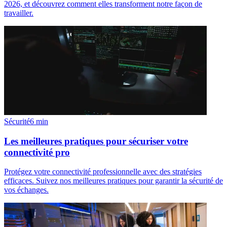
2026, et découvrez comment elles transforment notre façon de
travailler.
Sécurité
6
min
Les meilleures pratiques pour sécuriser votre
connectivité pro
Protégez votre connectivité professionnelle avec des stratégies
efficaces. Suivez nos meilleures pratiques pour garantir la sécurité de
vos échanges.