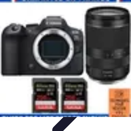
Connectivité Pro
Pratiques et conseils
Stratégies de Connectivité
Technologies de
Connectivité
Optimisation de la Connectivité
Optimisation de la
connectivité
Connectivité Pro