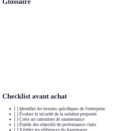
Glossaire
Terme
Définition
Capacité d'un système à se connecter et à
Connectivité
communiquer avec d'autres systèmes.
Réseau privé virtuel, permet de créer une
VPN
connexion sécurisée sur Internet.
Indicateur de
Mesure utilisée pour évaluer le succès d'un
performance
objectif spécifique.
Checklist avant achat
[ ] Identifier les besoins spécifiques de l'entreprise
[ ] Évaluer la sécurité de la solution proposée
[ ] Créer un calendrier de maintenance
[ ] Établir des objectifs de performance clairs
[ ] Vérifier les références du fournisseur