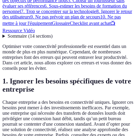
des objectifs de performance flous
5. Choisir un fournisseur sans
évaluer ses références
6. Sous-estimer les besoins de formation du
personnel
7. Trop se concentrer sur la technologie
8. Ignorer le retour
des utilisateurs
9. Ne pas prévoir un plan de secours
10. Ne pas
mettre à jour l'équipement
Glossaire
Checklist avant achat
📺
Ressource Vidéo
Sommaire
(
14
sections
)
Optimiser votre connectivité professionnelle est essentiel dans un
monde de plus en plus numérique. Cependant, de nombreuses
entreprises font des erreurs qui peuvent entraver leur productivité.
Dans cet article, nous allons explorer ces erreurs et vous donner des
conseils pour les éviter.
1. Ignorer les besoins spécifiques de votre
entreprise
Chaque entreprise a des besoins en connectivité uniques. Ignorer ces
besoins peut mener à des investissements inefficaces. Par exemple,
une entreprise qui nécessite des transferts de données lourds doit
privilégier une connexion haut débit, tandis qu’un petit bureau
pourrait se contenter d'une connexion standard. Avant d’opter pour
une solution de connectivité, réalisez une analyse approfondie des
besoins de votre entreprise. Parfois, consulter des experts ou des