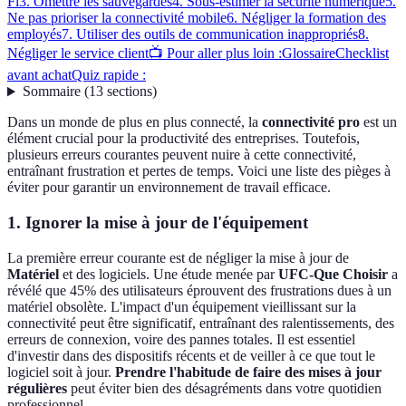
Fi
3. Omettre les sauvegardes
4. Sous-estimer la sécurité numérique
5.
Ne pas prioriser la connectivité mobile
6. Négliger la formation des
employés
7. Utiliser des outils de communication inappropriés
8.
Négliger le service client
📺 Pour aller plus loin :
Glossaire
Checklist
avant achat
Quiz rapide :
Sommaire
(
13
sections
)
Dans un monde de plus en plus connecté, la
connectivité pro
est un
élément crucial pour la productivité des entreprises. Toutefois,
plusieurs erreurs courantes peuvent nuire à cette connectivité,
entraînant frustration et pertes de temps. Voici une liste des pièges à
éviter pour garantir un environnement de travail efficace.
1. Ignorer la mise à jour de l'équipement
La première erreur courante est de négliger la mise à jour de
Matériel
et des logiciels. Une étude menée par
UFC-Que Choisir
a
révélé que 45% des utilisateurs éprouvent des frustrations dues à un
matériel obsolète. L'impact d'un équipement vieillissant sur la
connectivité peut être significatif, entraînant des ralentissements, des
erreurs de connexion, voire des pannes totales. Il est essentiel
d'investir dans des dispositifs récents et de veiller à ce que tout le
logiciel soit à jour.
Prendre l'habitude de faire des mises à jour
régulières
peut éviter bien des désagréments dans votre quotidien
professionnel.