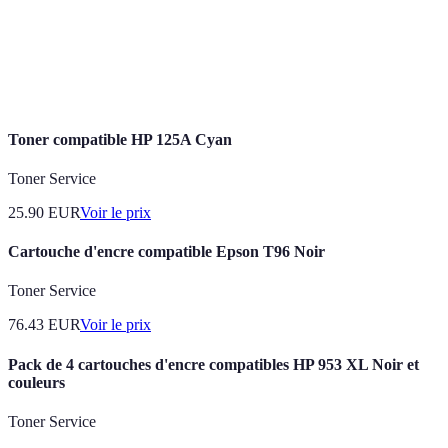
Tentative malveillante d'un individu ou d'un
groupe d'accéder ou de compromettre un système
Cyberattaque
informatique pour voler ou endommager des
données.
Toner compatible HP 125A Cyan
Toner Service
25.90
EUR
Voir le prix
Cartouche d'encre compatible Epson T96 Noir
Toner Service
76.43
EUR
Voir le prix
Pack de 4 cartouches d'encre compatibles HP 953 XL Noir et
couleurs
Toner Service