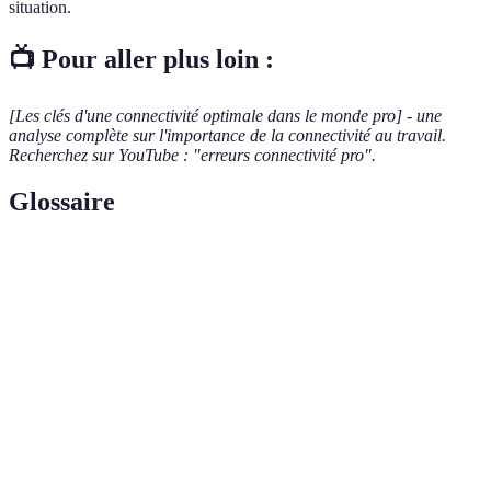
situation.
📺 Pour aller plus loin :
[Les clés d'une connectivité optimale dans le monde pro] - une
analyse complète sur l'importance de la connectivité au travail.
Recherchez sur YouTube : "erreurs connectivité pro".
Glossaire
Terme
Définition
Capacité d'un système à se connecter efficacement
Connectivité
et continuellement à Internet, favorisant les
pro
échanges d'informations et la collaboration.
Processus d'évaluation des performances d'un
Audit de
réseau informatique, permettant l'identification
réseau
des points faibles et l'optimisation des ressources.