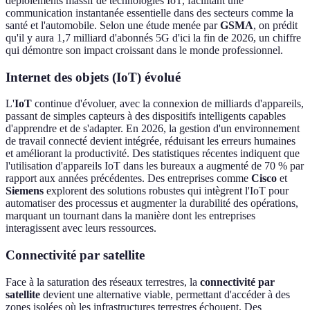
déploiements massif de technologies IoT, facilitant une
communication instantanée essentielle dans des secteurs comme la
santé et l'automobile. Selon une étude menée par
GSMA
, on prédit
qu'il y aura 1,7 milliard d'abonnés 5G d'ici la fin de 2026, un chiffre
qui démontre son impact croissant dans le monde professionnel.
Internet des objets (IoT) évolué
L'
IoT
continue d'évoluer, avec la connexion de milliards d'appareils,
passant de simples capteurs à des dispositifs intelligents capables
d'apprendre et de s'adapter. En 2026, la gestion d'un environnement
de travail connecté devient intégrée, réduisant les erreurs humaines
et améliorant la productivité. Des statistiques récentes indiquent que
l'utilisation d'appareils IoT dans les bureaux a augmenté de 70 % par
rapport aux années précédentes. Des entreprises comme
Cisco
et
Siemens
explorent des solutions robustes qui intègrent l'IoT pour
automatiser des processus et augmenter la durabilité des opérations,
marquant un tournant dans la manière dont les entreprises
interagissent avec leurs ressources.
Connectivité par satellite
Face à la saturation des réseaux terrestres, la
connectivité par
satellite
devient une alternative viable, permettant d'accéder à des
zones isolées où les infrastructures terrestres échouent. Des