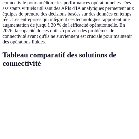
connectivité pour améliorer les performances opérationnelles. Des
assistants virtuels utilisant des APIs d'IA analytiques permettent aux
équipes de prendre des décisions basées sur des données en temps
réel. Les entreprises qui intègrent ces technologies rapportent une
augmentation de jusqu'à 30 % de l'efficacité opérationnelle. En
2026, la capacité de ces outils à prévoir des problèmes de
connectivité avant qu'ils ne surviennent est cruciale pour maintenir
des opérations fluides.
Tableau comparatif des solutions de
connectivité
Critère
Réseaux 5G
IoT évolué
Connectivité par sat
Vitesse de
Très élevée
Varie
D'une vitesse moyen
connexion
Couverture
Urbaine
Globale
Éloignée et rurale
Latence
Faible
Variable
Élevée