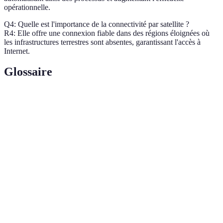
opérationnelle.
Q4: Quelle est l'importance de la connectivité par satellite ?
R4: Elle offre une connexion fiable dans des régions éloignées où
les infrastructures terrestres sont absentes, garantissant l'accès à
Internet.
Glossaire
Terme
Définition
Réseau sans fil décentralisé permettant une
Réseau Mesh
communication entre nœuds.
IoT (Internet
Réseau d’appareils connectés collectant et
des objets)
échangeant des données.
Cinquième génération de réseau mobile, offrant
5G
des vitesses élevées et faible latence.