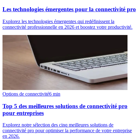
Les technologies émergentes pour la connectivité pro
Explorez les technologies émergentes qui redéfinissent la
connectivité professionnelle en 2026 et boostez votre productivité.
Options de connectivité
6
min
Top 5 des meilleures solutions de connectivité pro
pour entreprises
Explorez notre sélection des cinq meilleures solutions de
connectivité pro pour optimiser la performance de votre entreprise
en 2026.