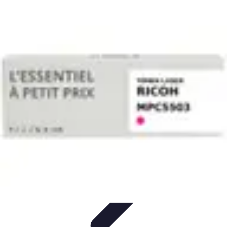
Connectivité Pro
Pratiques et conseils
Stratégies de Connectivité
Technologies de
Connectivité
Optimisation de la Connectivité
Optimisation de la
connectivité
Connectivité Pro