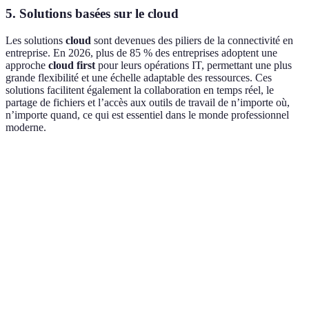
5. Solutions basées sur le cloud
Les solutions
cloud
sont devenues des piliers de la connectivité en
entreprise. En 2026, plus de 85 % des entreprises adoptent une
approche
cloud first
pour leurs opérations IT, permettant une plus
grande flexibilité et une échelle adaptable des ressources. Ces
solutions facilitent également la collaboration en temps réel, le
partage de fichiers et l’accès aux outils de travail de n’importe où,
n’importe quand, ce qui est essentiel dans le monde professionnel
moderne.
Critère
5G
Télétravail Collaboratif
IoT
Très élevée
Vitesse
(jusqu'à 10
Dépend du réseau
Variabl
Gbps)
Connectivité
Universelle
Locale et globale
Univers
Élevé au
Coût
départ, ROI
Modéré
Variabl