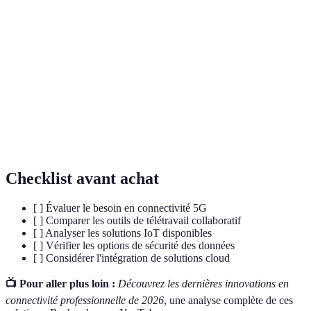
Cinquième génération de technologie de réseau
5G
mobile offrant des vitesses accrues.
Internet des objets, désignant la connexion des
IoT
appareils à Internet pour la collecte de données.
Cloud
Utilisation distante de ressources informatiques
Computing
hébergées sur Internet.
Checklist avant achat
[ ] Évaluer le besoin en connectivité 5G
[ ] Comparer les outils de télétravail collaboratif
[ ] Analyser les solutions IoT disponibles
[ ] Vérifier les options de sécurité des données
[ ] Considérer l'intégration de solutions cloud
📺 Pour aller plus loin :
Découvrez les dernières innovations en
connectivité professionnelle de 2026
, une analyse complète de ces