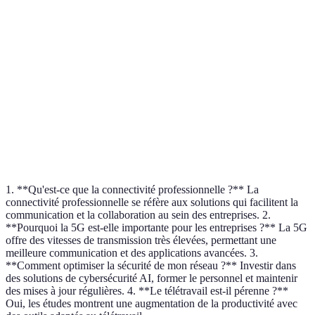
rapide
Applications
Essentiel
Suivi
en temps
Collaboration
pour
automa
réel
Idéal pour
Crucial
les
Verdict
Essentiel pour tous
pour
entreprises
l'innov
modernes
1. **Qu'est-ce que la connectivité professionnelle ?** La
connectivité professionnelle se réfère aux solutions qui facilitent la
communication et la collaboration au sein des entreprises. 2.
**Pourquoi la 5G est-elle importante pour les entreprises ?** La 5G
offre des vitesses de transmission très élevées, permettant une
meilleure communication et des applications avancées. 3.
**Comment optimiser la sécurité de mon réseau ?** Investir dans
des solutions de cybersécurité AI, former le personnel et maintenir
des mises à jour régulières. 4. **Le télétravail est-il pérenne ?**
Oui, les études montrent une augmentation de la productivité avec