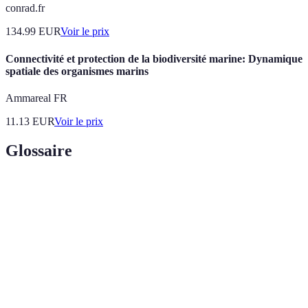
conrad.fr
134.99
EUR
Voir le prix
Connectivité et protection de la biodiversité marine: Dynamique
spatiale des organismes marins
Ammareal FR
11.13
EUR
Voir le prix
Glossaire
Terme
Définition
Cinquième génération de réseau mobile, offrant des
5G
vitesses de connexion rapide et faible latence.
Internet des Objets, réseau d'appareils connectés qui
IoT
échangent des données entre eux.