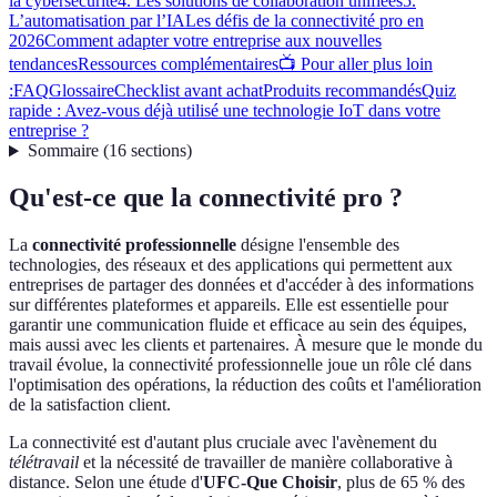
la cybersécurité
4. Les solutions de collaboration unifiées
5.
L’automatisation par l’IA
Les défis de la connectivité pro en
2026
Comment adapter votre entreprise aux nouvelles
tendances
Ressources complémentaires
📺 Pour aller plus loin
:
FAQ
Glossaire
Checklist avant achat
Produits recommandés
Quiz
rapide : Avez-vous déjà utilisé une technologie IoT dans votre
entreprise ?
Sommaire
(
16
sections
)
Qu'est-ce que la connectivité pro ?
La
connectivité professionnelle
désigne l'ensemble des
technologies, des réseaux et des applications qui permettent aux
entreprises de partager des données et d'accéder à des informations
sur différentes plateformes et appareils. Elle est essentielle pour
garantir une communication fluide et efficace au sein des équipes,
mais aussi avec les clients et partenaires. À mesure que le monde du
travail évolue, la connectivité professionnelle joue un rôle clé dans
l'optimisation des opérations, la réduction des coûts et l'amélioration
de la satisfaction client.
La connectivité est d'autant plus cruciale avec l'avènement du
télétravail
et la nécessité de travailler de manière collaborative à
distance. Selon une étude d'
UFC-Que Choisir
, plus de 65 % des