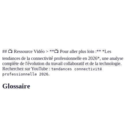
d'utilisation
Support
24/7
Heures de bureau
24/7
client
## 📺 Ressource Vidéo > **📺 Pour aller plus loin :** *Les
tendances de la connectivité professionnelle en 2026*, une analyse
complète de l'évolution du travail collaboratif et de la technologie.
Recherchez sur YouTube :
tendances connectivité
.
professionnelle 2026
Glossaire
Terme
Définition
Internet des Objets, réseau d'appareils connectés capables
IoT
de communiquer entre eux.