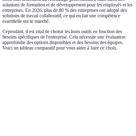
solutions de formation et de développement pour les employés et les
entreprises. En 2026, plus de 80 % des entreprises ont adopté des
solutions de travail collaboratif, ce qui en fait une compétence
essentielle sur le marché.
Cependant, il est vital de choisir les bons outils en fonction des
besoins spécifiques de l'entreprise. Cela nécessite une évaluation
approfondie des options disponibles et des besoins des équipes.
Voici un tableau comparatif pour vous aider à faire ce choix.
Critère
Option A
Option B
Option
Coût
€10/utilisateur/mois
€8/utilisateur/mois
€15/uti
Intégrations
Oui
Oui
Non
Facilité
Élevée
Moyenne
Élevée