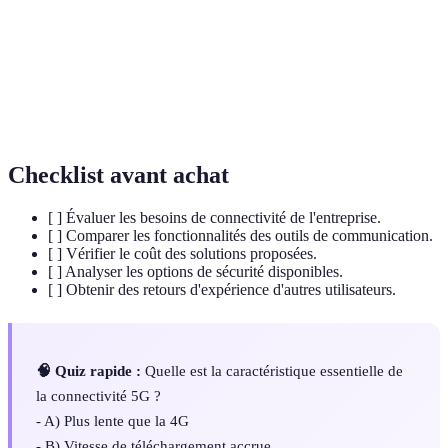
Cinquième génération de technologie mobile, offrant des
5G
vitesses de communication accrues.
Réseau Privé Virtuel, service qui sécurise votre connexion
VPN
Internet.
Checklist avant achat
[ ] Évaluer les besoins de connectivité de l'entreprise.
[ ] Comparer les fonctionnalités des outils de communication.
[ ] Vérifier le coût des solutions proposées.
[ ] Analyser les options de sécurité disponibles.
[ ] Obtenir des retours d'expérience d'autres utilisateurs.
🧠 Quiz rapide :
Quelle est la caractéristique essentielle de
la connectivité 5G ?
- A) Plus lente que la 4G
- B) Vitesse de téléchargement accrue