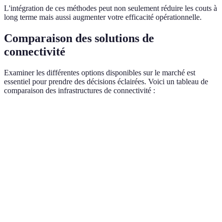
L'intégration de ces méthodes peut non seulement réduire les couts à
long terme mais aussi augmenter votre efficacité opérationnelle.
Comparaison des solutions de
connectivité
Examiner les différentes options disponibles sur le marché est
essentiel pour prendre des décisions éclairées. Voici un tableau de
comparaison des infrastructures de connectivité :
Critère
Option A: Fibre Optique
Option B: 5G
Opti
Vitesse
Très haute
Haute
Moy
Coût
Élevé
Moyen
Très 
Large (mais
Limitée (en fonction de
réduite en