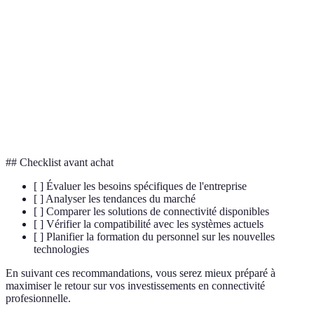
Cinquième génération de technologie cellulaire,
5G
offrant une vitesse améliorée de transmission de
données.
Temps de réponse, souvent mesuré en
Latence
millisecondes, entre l'envoi et la réception de
données.
## Checklist avant achat
[ ] Évaluer les besoins spécifiques de l'entreprise
[ ] Analyser les tendances du marché
[ ] Comparer les solutions de connectivité disponibles
[ ] Vérifier la compatibilité avec les systèmes actuels
[ ] Planifier la formation du personnel sur les nouvelles
technologies
En suivant ces recommandations, vous serez mieux préparé à
maximiser le retour sur vos investissements en connectivité
profesionnelle.