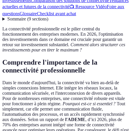
investissements
Comparaison des solutions de connectivité
Tendances
actuelles et futures de la connectivité
📺 Ressource Vidéo
Foire aux
questions
Glossaire
Checklist avant achat
Sommaire
(
9
sections
)
La connectivité professionnelle est le pilier central du
fonctionnement des entreprises modernes. En 2026, l'optimisation
des investissements dans ce domaine est cruciale pour garantir un
retour sur investissement substantiel.
Comment alors structurer ces
investissements pour en tirer le maximum ?
Comprendre l'importance de la
connectivité professionnelle
Dans le monde d'aujourd'hui, la connectivité va bien au-delà de
simples connexions Internet. Elle intègre les réseaux locaux, la
communication sécurisée, et l'interconnexion de divers appareils.
Pour de nombreuses entreprises, une connectivité robuste est vitale
pour fonctionner à plein régime.
Pourquoi est-ce si essentiel ?
Tout
simplement, car elle permet une communication fluide,
l'automatisation des processus, et un accès rapidement synchronisé
aux données. Selon un rapport de
l'ADEME
, d’ici 2026, plus de
70% des entreprises auront intégré une forme de connectivité
avancée pour optimiser leurs opérations. Par conséquent, le défi n'est