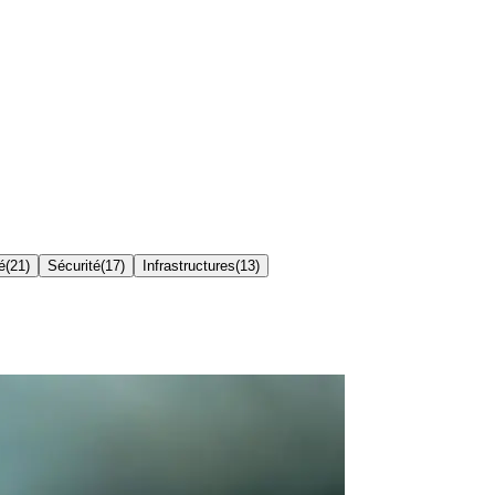
é
(
21
)
Sécurité
(
17
)
Infrastructures
(
13
)